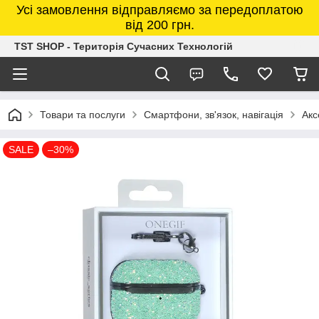
Усі замовлення відправляємо за передоплатою
від 200 грн.
TST SHOP - Територія Сучасних Технологій
Товари та послуги
Смартфони, зв'язок, навігація
Акс
SALE
–30%