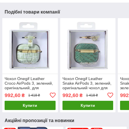
Подібні товари компанії
Чохол Onegif Leather
Чохол Onegif Leather
Чохо
Croco AirPods 3, зелений,
Snake AirPods 3, зелений,
Snak
оригінальний, для
оригінальний чохол для
зеле
навушників Apple
навушників Apple
для 
992,60
992,60
992
₴
₴
1 418 ₴
1 418 ₴
Купити
Купити
Акційні пропозиції та новинки