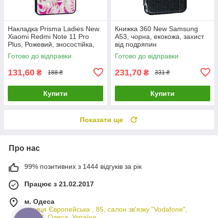
Накладка Prisma Ladies New
Книжка 360 New Samsung
Xiaomi Redmi Note 11 Pro
A53, чорна, екокожа, захист
Plus, Рожевий, зносостійка,
від подряпин
пилонепроникна
Готово до відправки
Готово до відправки
131,60
231,70
₴
₴
188 ₴
331 ₴
Купити
Купити
Показати ще
Про нас
99% позитивних з 1444 відгуків за рік
Працює з 21.02.2017
м. Одеса
вулиця Європейська , 85, салон зв'язку "Vodafone",
65012, Одеса, Україна