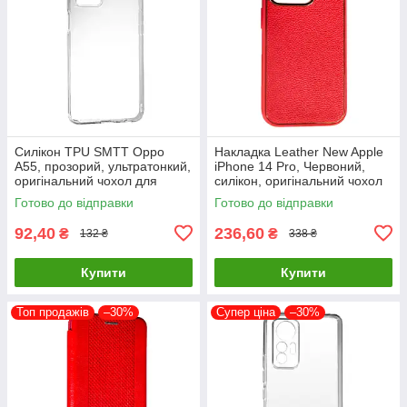
Силікон TPU SMTT Oppo
Накладка Leather New Apple
A55, прозорий, ультратонкий,
iPhone 14 Pro, Червоний,
оригінальний чохол для
силікон, оригінальний чохол
захисту смартфона
Готово до відправки
Готово до відправки
92,40
236,60
₴
₴
132 ₴
338 ₴
Купити
Купити
Топ продажів
–30%
Супер ціна
–30%