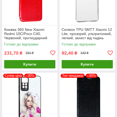
Книжка 360 New Xiaomi
Силікон TPU SMTT Xiaomi 12
Redmi 10C/Poco C40,
Lite, прозорий, ультратонкий,
Червоний, протиударний
легкий, захист від падінь
чохол з екокожі
Готово до відправки
Готово до відправки
231,70
92,40
₴
₴
331 ₴
132 ₴
Купити
Купити
Супер ціна
–30%
Топ продажів
–30%