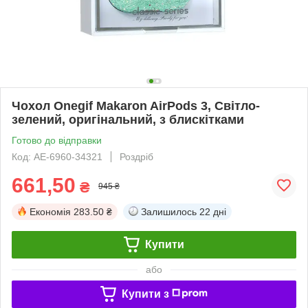
Чохол Onegif Makaron AirPods 3, Світло-
зелений, оригінальний, з блискітками
Готово до відправки
Код: AE-6960-34321
Роздріб
661,50
₴
945 ₴
Економія
283.50 ₴
Залишилось
22 дні
Купити
або
Купити з