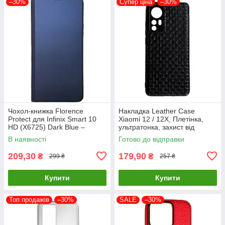
–30%
Супер ціна
–30%
Чохол-книжка Florence
Накладка Leather Case
Protect для Infinix Smart 10
Xiaomi 12 / 12X, Плетінка,
HD (X6725) Dark Blue –
ультратонка, захист від
стильний та надійний захист
подряпин і пилу
В наявності
Готово до відправки
смартфона з магнітно
209,30
179,90
₴
₴
299 ₴
257 ₴
Купити
Купити
Топ продажів
–30%
SALE
–30%