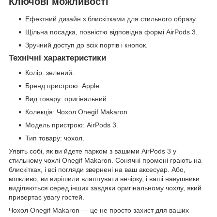
Ключові можливості
Ефектний дизайн з блискітками для стильного образу.
Щільна посадка, повністю відповідна формі AirPods 3.
Зручний доступ до всіх портів і кнопок.
Технічні характеристики
Колір: зелений.
Бренд пристрою: Apple.
Вид товару: оригінальний.
Колекція: Чохол Onegif Makaron.
Модель пристрою: AirPods 3.
Тип товару: чохол.
Уявіть собі, як ви йдете парком з вашими AirPods 3 у
стильному чохлі Onegif Makaron. Сонячні промені грають на
блискітках, і всі погляди звернені на ваш аксесуар. Або,
можливо, ви вирішили влаштувати вечірку, і ваші навушники
виділяються серед інших завдяки оригінальному чохлу, який
привертає увагу гостей.
Чохол Onegif Makaron — це не просто захист для ваших