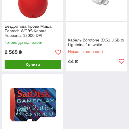
Бездротова Ігрова Миша
Fantech WG9S Kanata
Червона, 12000 DPI,
бездротова, для ігор та офісу
Кабель Borofone BX51 USB to
Готово до відправки
Lightning 1m white
2 565
Немає в наявності
₴
44
₴
Купити