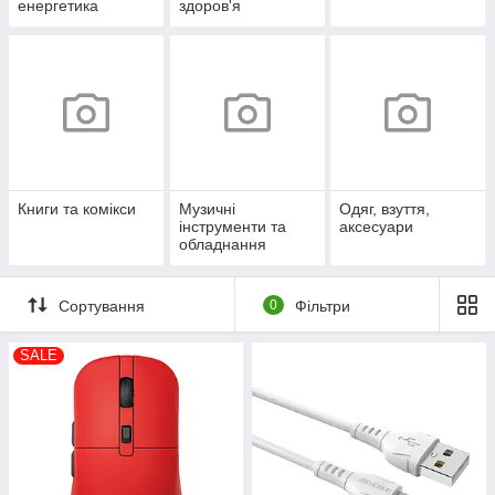
енергетика
здоров'я
Книги та комікси
Музичні
Одяг, взуття,
інструменти та
аксесуари
обладнання
Сортування
0
Фільтри
SALE