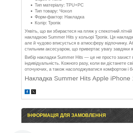
Тип матеріалу: TPU+PC
Тип товару: Чохол
Форм-фактор: Накладка
Колір: Тропік
Уявіть, що ви збираєтеся на пляж у спекотний літній
накладкою Summer Hits у кольорі Тропік. Ця накладк
але й чудово вписується в атмосферу відпочинку. Аб
стильним аксесуаром, що привертає увагу завдяки я
Вибір накладки Summer Hits — це не просто захист 
індивідуальність. Кожного разу, коли ви дістанете св
оточуючих, а також насолоджуватися комфортом і б
Накладка Summer Hits Apple iPhone 
ІНФОРМАЦІЯ ДЛЯ ЗАМОВЛЕННЯ