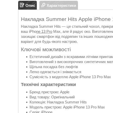
Опис
Характеристики
Накладка Summer Hits Apple iPhone 
Накладка Summer Hits — це стильний чохол, прикра
ваш iPho
ne 13 Pro
Max, але й радує око. Виготовлени
захищає смартфон від подряпин та інших пошкоджень
варіант для будь-якого настрою.
Ключові можливості
Естетичний дизайн з яскравими літніми принта
Виготовлений з високопрочних синтетичних мат
Щільна посадка без люфтів
Легко одягається і знімається
Сумісність з моделлю Apple iPhone 13 Pro Max
Технічні характеристики
Бренд пристрою: Apple
Вид товару: Оригінальний
Колекція: Накладка Summer Hits
Модель пристрою: Apple iPhone 13 Pro Max
Серія: iPhone