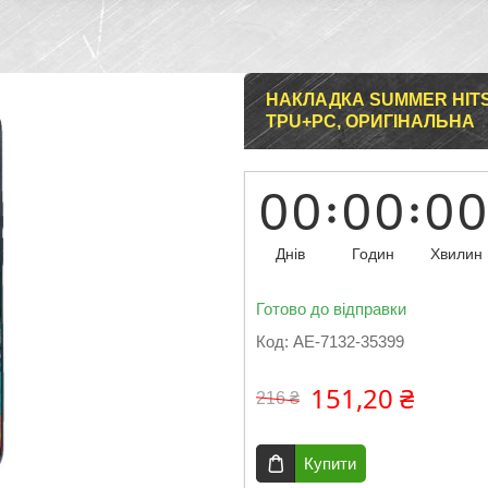
НАКЛАДКА SUMMER HITS 
TPU+PC, ОРИГІНАЛЬНА
0
0
0
0
0
0
Днів
Годин
Хвилин
Готово до відправки
Код:
AE-7132-35399
151,20 ₴
216 ₴
Купити