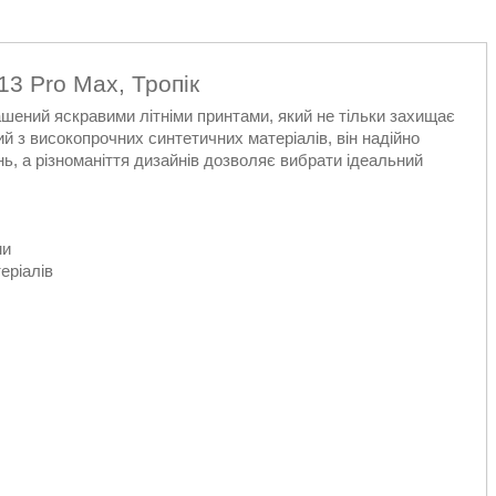
13 Pro Max, Тропік
шений яскравими літніми принтами, який не тільки захищає
й з високопрочних синтетичних матеріалів, він надійно
, а різноманіття дизайнів дозволяє вибрати ідеальний
ми
еріалів