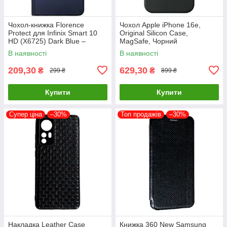
Чохол-книжка Florence
Чохол Apple iPhone 16e,
Protect для Infinix Smart 10
Original Silicon Case,
HD (X6725) Dark Blue –
MagSafe, Чорний
стильний та надійний захист
В наявності
В наявності
смартфона з магнітно
209,30
629,30
₴
₴
299 ₴
899 ₴
Купити
Купити
Супер ціна
–30%
Топ продажів
–30%
Накладка Leather Case
Книжка 360 New Samsung