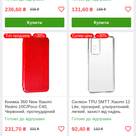
236,60
131,60
₴
₴
338 ₴
188 ₴
Купити
Купити
Топ продажів
–30%
Супер ціна
–30%
Книжка 360 New Xiaomi
Силікон TPU SMTT Xiaomi 12
Redmi 10C/Poco C40,
Lite, прозорий, ультратонкий,
Червоний, протиударний
легкий, захист від падінь
чохол з екокожі
Готово до відправки
Готово до відправки
231,70
92,40
₴
₴
331 ₴
132 ₴