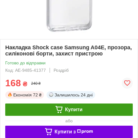
Накладка Shock case Samsung A04E, прозора,
силіконові борти, захист пристрою
Готово до відправки
Код: AE-9485-41377
Роздріб
168
₴
240 ₴
Економія
72 ₴
Залишилось
24 дні
Купити
або
Купити з