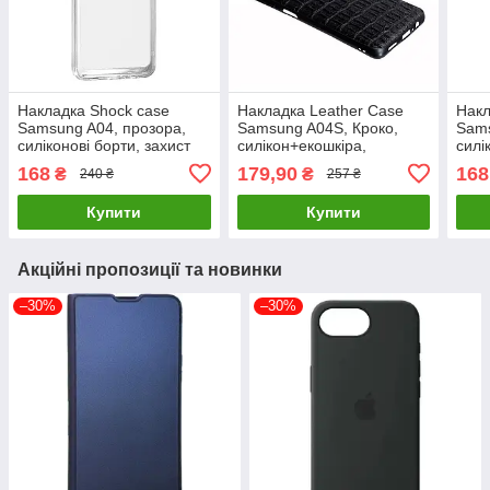
Накладка Shock case
Накладка Leather Case
Накл
Samsung A04, прозора,
Samsung A04S, Кроко,
Sams
силіконові борти, захист
силікон+екошкіра,
силі
від ударів
оригінальний чохол для
ориг
168
179,90
168
₴
₴
240 ₴
257 ₴
захисту пристрою
Купити
Купити
Акційні пропозиції та новинки
–30%
–30%