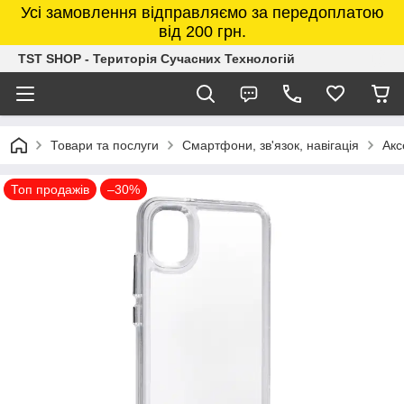
Усі замовлення відправляємо за передоплатою
від 200 грн.
TST SHOP - Територія Сучасних Технологій
Товари та послуги
Смартфони, зв'язок, навігація
Акс
Топ продажів
–30%