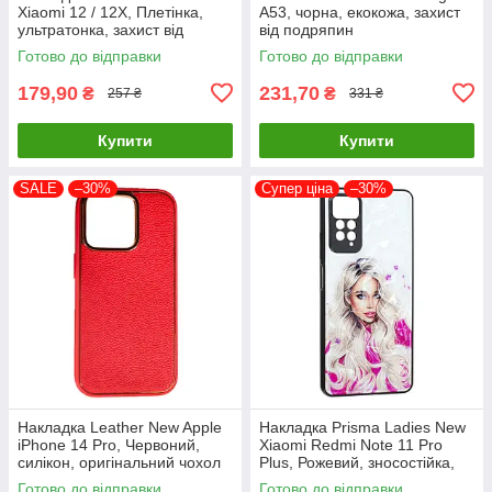
Xiaomi 12 / 12X, Плетінка,
A53, чорна, екокожа, захист
ультратонка, захист від
від подряпин
подряпин і пилу
Готово до відправки
Готово до відправки
179,90
231,70
₴
₴
257 ₴
331 ₴
Купити
Купити
SALE
–30%
Супер ціна
–30%
Накладка Leather New Apple
Накладка Prisma Ladies New
iPhone 14 Pro, Червоний,
Xiaomi Redmi Note 11 Pro
силікон, оригінальний чохол
Plus, Рожевий, зносостійка,
пилонепроникна
Готово до відправки
Готово до відправки