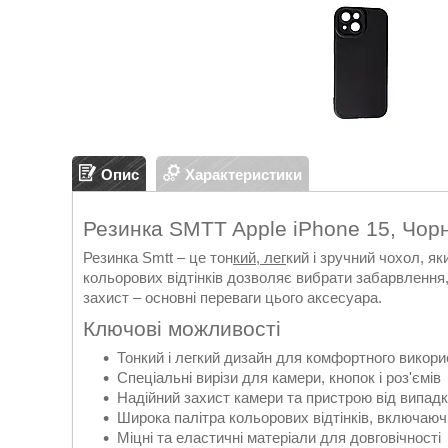
Опис
Характеристики
Резинка SMTT Apple iPhone 15, Чор
Резинка Smtt – це тон
кий, лег
кий і зручний чохол, я
кольорових відтінків дозволяє вибрати забарвлення,
захист – основні переваги цього аксесуара.
Ключові можливості
Тонкий і легкий дизайн для комфортного викор
Спеціальні вирізи для камери, кнопок і роз'ємів
Надійний захист камери та пристрою від випадк
Широка палітра кольорових відтінків, включаю
Міцні та еластичні матеріали для довговічності