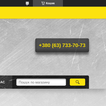
Кошик
+380 (63) 733-70-73
НАС