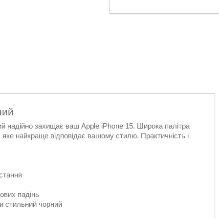
ний
кий надійно захищає ваш Apple iPhone 15. Широка палітра
 яке найкраще відповідає вашому стилю. Практичність і
истання
ових падінь
чи стильний чорний