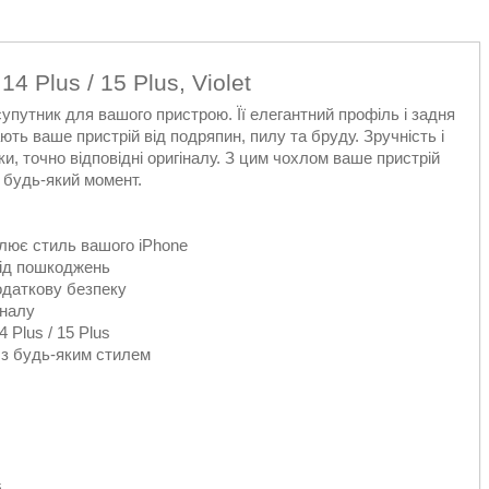
4 Plus / 15 Plus, Violet
упутник для вашого пристрою. Її елегантний профіль і задня
ть ваше пристрій від подряпин, пилу та бруду. Зручність і
, точно відповідні оригіналу. З цим чохлом ваше пристрій
 будь-який момент.
слює стиль вашого iPhone
від пошкоджень
одаткову безпеку
іналу
 Plus / 15 Plus
и з будь-яким стилем
s