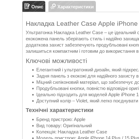
Опис
Характеристики
Накладка Leather Case Apple iPhone 1
Ультратонка Накладка Leather Case – це ідеальний с
екокожена панель зберігають стиль і надійно захищаю
додаткова захист забезпечують продубльовані кнопки
залишиться компактним і готовим до використання в
Ключові можливості
Елегантний і ультратонкий дизайн, який підкре
Задня панель з екокожі для надійного захисту 
Міцний силіконовий матеріал, що забезпечує д
Продубльовані кнопки, повністю відповідні ориг
Ідеально підходить для моделей Apple iPhone 14
Доступний колір – Violet, який легко поєднуват
Технічні характеристики
Бренд пристрою: Apple
Вид товару: Оригінальний
Колекція: Накладка Leather Case
Модель пристрою: Apple iPhone 14 Plus / 15 Plu