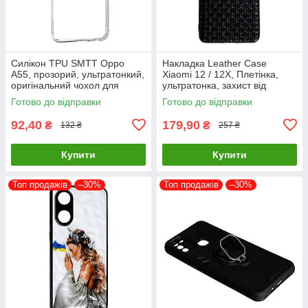
Силікон TPU SMTT Oppo
Накладка Leather Case
A55, прозорий, ультратонкий,
Xiaomi 12 / 12X, Плетінка,
оригінальний чохол для
ультратонка, захист від
захисту смартфона
подряпин і пилу
Готово до відправки
Готово до відправки
92,40
179,90
₴
₴
132 ₴
257 ₴
Купити
Купити
Топ продажів
–30%
Топ продажів
–30%