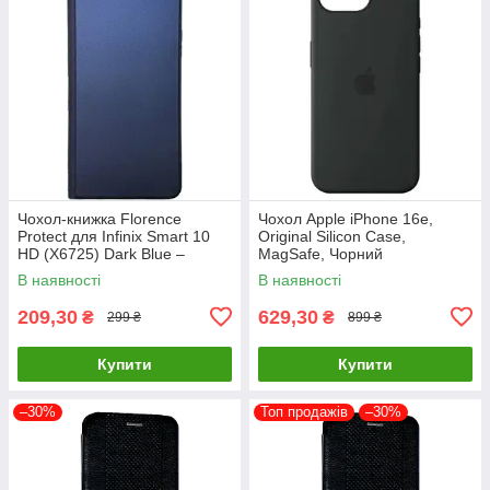
Чохол-книжка Florence
Чохол Apple iPhone 16e,
Protect для Infinix Smart 10
Original Silicon Case,
HD (X6725) Dark Blue –
MagSafe, Чорний
стильний та надійний захист
В наявності
В наявності
смартфона з магнітно
209,30
629,30
₴
₴
299 ₴
899 ₴
Купити
Купити
–30%
Топ продажів
–30%