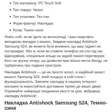
Тип матеріалу: PC Touch Soft
Тип товару: Чехол
Тип упаковки: Тех-пак
Форм-фактор: Накладка
Колір: Темно-синя
Уявіть собі, як ви їдете на велосипеді, і ваш смартфон
випадково випадає з кишені. Завдяки накладці Antishock
Samsung S24, ви можете бути впевнені, що ваш гаджет не
постраждає. Або ж, коли ви ставите телефон на стіл під час
відеодзвінка, спеціальне кільце на задній панелі перетворює
його на зручну опору, що дозволяє вам вільно вести бесіду, не
турбуючись про падіння пристрою.
Накладка Antishock — це не просто чохол, а надійний захист
вашого Samsung S24, який поєднує в собі стиль і
функціональність. Замовте накладку в нашому інтернет-
магазині та користуйтеся доставкою прямо до вашої двері.
Отримайте найкраще поєднання якості та ціни, вибравши
накладку Antishock!
Накладка Antishock Samsung S24, Темно-
синя