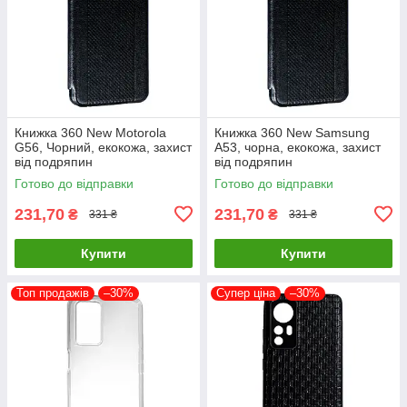
Книжка 360 New Motorola
Книжка 360 New Samsung
G56, Чорний, екокожа, захист
A53, чорна, екокожа, захист
від подряпин
від подряпин
Готово до відправки
Готово до відправки
231,70
231,70
₴
₴
331 ₴
331 ₴
Купити
Купити
Топ продажів
–30%
Супер ціна
–30%