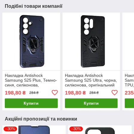
Подібні товари компанії
Накладка Antishock
Накладка Antishock
Накл
Samsung S25 Plus, Темно-
Samsung S25 Ultra, чорна,
Sams
синя, силіконова,
силіконова, оригінальний
TPU,
оригінальний чохол для
чохол для захисту
для 
198,80
198,80
235
₴
₴
284 ₴
284 ₴
захисту смартфона
смартфона
Купити
Купити
Акційні пропозиції та новинки
–30%
–30%