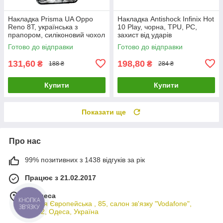
Накладка Prisma UA Oppo
Накладка Antishock Infinix Hot
Reno 8T, українська з
10 Play, чорна, TPU, PC,
прапором, силіконовий чохол
захист від ударів
для захисту телефону
Готово до відправки
Готово до відправки
131,60
198,80
₴
₴
188 ₴
284 ₴
Купити
Купити
Показати ще
Про нас
99% позитивних з 1438 відгуків за рік
Працює з 21.02.2017
м. Одеса
КНОПКА
вулиця Європейська , 85, салон зв'язку "Vodafone",
ЗВ'ЯЗКУ
65012, Одеса, Україна