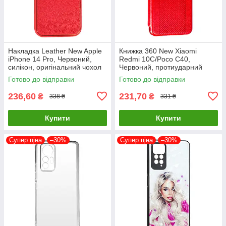
Накладка Leather New Apple
Книжка 360 New Xiaomi
iPhone 14 Pro, Червоний,
Redmi 10C/Poco C40,
силікон, оригінальний чохол
Червоний, протиударний
чохол з екокожі
Готово до відправки
Готово до відправки
236,60
231,70
₴
₴
338 ₴
331 ₴
Купити
Купити
Супер ціна
–30%
Супер ціна
–30%