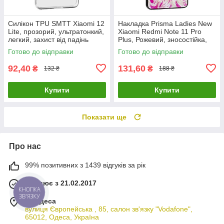
Силікон TPU SMTT Xiaomi 12
Накладка Prisma Ladies New
Lite, прозорий, ультратонкий,
Xiaomi Redmi Note 11 Pro
легкий, захист від падінь
Plus, Рожевий, зносостійка,
пилонепроникна
Готово до відправки
Готово до відправки
92,40
131,60
₴
₴
132 ₴
188 ₴
Купити
Купити
Показати ще
Про нас
99% позитивних з 1439 відгуків за рік
Працює з 21.02.2017
КНОПКА
ЗВ'ЯЗКУ
м. Одеса
вулиця Європейська , 85, салон зв'язку "Vodafone",
65012, Одеса, Україна