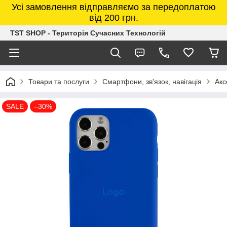
Усі замовлення відправляємо за передоплатою
від 200 грн.
TST SHOP - Територія Сучасних Технологій
Товари та послуги
Смартфони, зв'язок, навігація
Акс
SALE
–30%