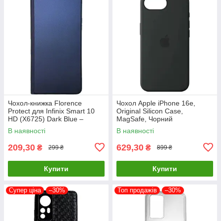
Чохол-книжка Florence
Чохол Apple iPhone 16e,
Protect для Infinix Smart 10
Original Silicon Case,
HD (X6725) Dark Blue –
MagSafe, Чорний
стильний та надійний захист
В наявності
В наявності
смартфона з магнітно
209,30
629,30
₴
₴
299 ₴
899 ₴
Купити
Купити
Супер ціна
–30%
Топ продажів
–30%