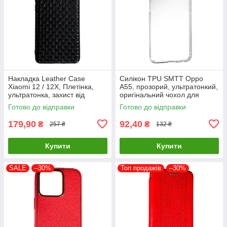
Накладка Leather Case
Силікон TPU SMTT Oppo
Xiaomi 12 / 12X, Плетінка,
A55, прозорий, ультратонкий,
ультратонка, захист від
оригінальний чохол для
подряпин і пилу
захисту смартфона
Готово до відправки
Готово до відправки
179,90
92,40
₴
₴
257 ₴
132 ₴
Купити
Купити
SALE
–30%
Топ продажів
–30%