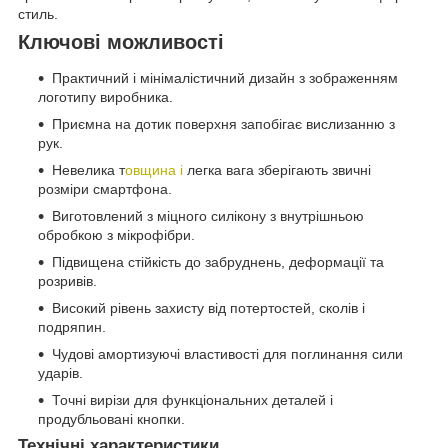
стиль.
Ключові можливості
Практичний і мінімалістичний дизайн з зображенням
логотипу виробника.
Приємна на дотик поверхня запобігає вислизанню з
рук.
Невелика т
овщина і
легка вага зберігають звичні
розміри смартфона.
Виготовлений з міцного силікону з внутрішньою
обробкою з мікрофібри.
Підвищена стійкість до забруднень, деформації та
розривів.
Високий рівень захисту від потертостей, сколів і
подряпин.
Чудові амортизуючі властивості для поглинання сили
ударів.
Точні вирізи для функціональних деталей і
продубльовані кнопки.
Технічні характеристики