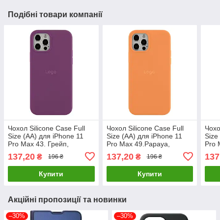
Подібні товари компанії
Чохол Silicone Case Full
Чохол Silicone Case Full
Чохо
Size (AA) для iPhone 11
Size (AA) для iPhone 11
Size
Pro Max 43. Грейп,
Pro Max 49.Papaya,
Pro 
силіконовий,
силіконовий,
силі
137,20
137,20
137
₴
₴
196 ₴
196 ₴
оригінальний, легкий і
оригінальний, легкий і
ориг
міцний
міцний
міцн
Купити
Купити
Акційні пропозиції та новинки
–30%
–30%