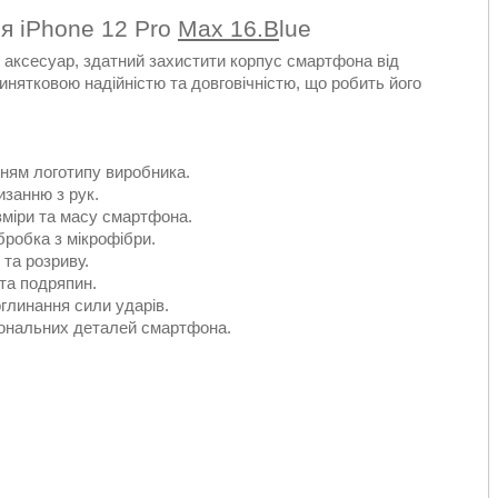
ля iPhone 12 Pro
Max 16.B
lue
ий аксесуар, здатний захистити корпус смартфона від
нятковою надійністю та довговічністю, що робить його
нням логотипу виробника.
изанню з рук.
озміри та масу смартфона.
бробка з мікрофібри.
 та розриву.
 та подряпин.
глинання сили ударів.
ціональних деталей смартфона.