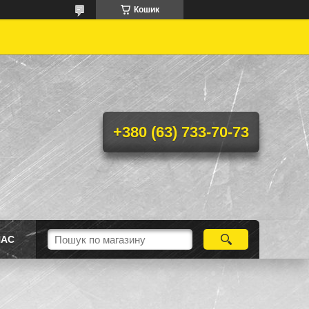
Кошик
+380 (63) 733-70-73
НАС