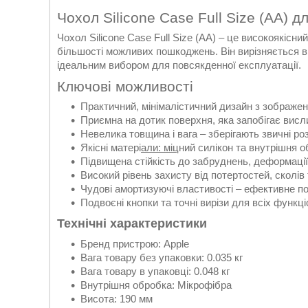
Чохол Silicone Case Full Size (AA) д
Чохол Silicone Case Full Size (AA) – це високоякісн
більшості можливих пошкоджень. Він вирізняється ви
ідеальним вибором для повсякденної експлуатації.
Ключові можливості
Практичний, мінімалістичний дизайн з зображе
Приємна на дотик поверхня, яка запобігає висл
Невелика товщина і вага – зберігають звичні р
Якісні матері
али: міц
ний силікон та внутрішня о
Підвищена стійкість до забруднень, деформації
Високий рівень захисту від потертостей, сколів
Чудові амортизуючі властивості – ефективне по
Подвоєні кнопки та точні вирізи для всіх функ
Технічні характеристики
Бренд пристрою: Apple
Вага товару без упаковки: 0.035 кг
Вага товару в упаковці: 0.048 кг
Внутрішня обробка: Мікрофібра
Висота: 190 мм