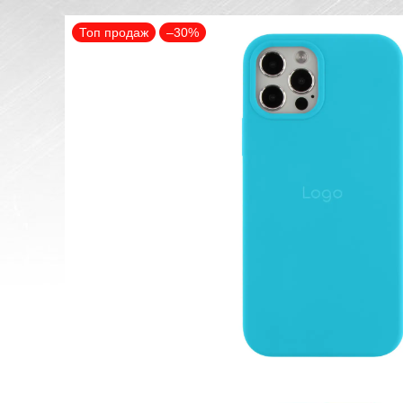
Топ продаж
–30%