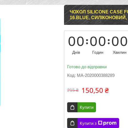
ЧОХОЛ SILICONE CASE FU
16.BLUE, СИЛІКОНОВИЙ,
0
0
0
0
0
0
Днів
Годин
Хвилин
Готово до відправки
Код:
MA-2020000388289
150,50 ₴
215 ₴
Купити
Купити з