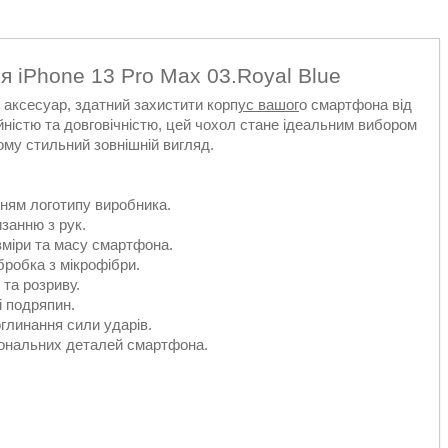
ля iPhone 13 Pro Max 03.Royal Blue
й аксесуар, здатний захистити корп
ус вашог
о смартфона від
ністю та довговічністю, цей чохол стане ідеальним вибором
ому стильний зовнішній вигляд.
нням логотипу виробника.
занню з рук.
озміри та масу смартфона.
бробка з мікрофібри.
 та розриву.
і подряпин.
глинання сили ударів.
ціональних деталей смартфона.