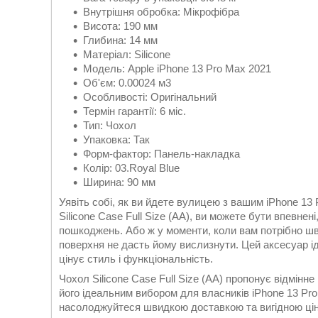
Внутрішня обробка: Мікрофібра
Висота: 190 мм
Глибина: 14 мм
Матеріал: Silicone
Модель: Apple iPhone 13 Pro Max 2021
Об'єм: 0.00024 м3
Особливості: Оригінальний
Термін гарантії: 6 міс.
Тип: Чохол
Упаковка: Так
Форм-фактор: Панель-накладка
Колір: 03.Royal Blue
Ширина: 90 мм
Уявіть собі, як ви йдете вулицею з вашим iPhone 13 
Silicone Case Full Size (AA), ви можете бути впевне
пошкоджень. Або ж у моменти, коли вам потрібно шв
поверхня не дасть йому вислизнути. Цей аксесуар ід
цінує стиль і функціональність.
Чохол Silicone Case Full Size (AA) пропонує відмінне
його ідеальним вибором для власників iPhone 13 Pro
насолоджуйтеся швидкою доставкою та вигідною ці