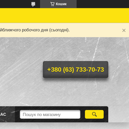
Кошик
йближчого робочого дня (сьогодні).
+380 (63) 733-70-73
НАС