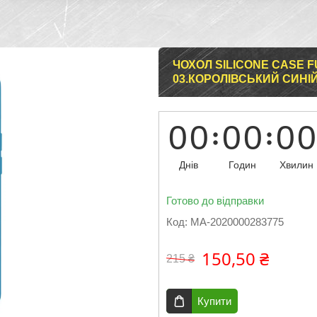
ЧОХОЛ SILICONE CASE FU
03.КОРОЛІВСЬКИЙ СИНІ
0
0
0
0
0
0
Днів
Годин
Хвилин
Готово до відправки
Код:
MA-2020000283775
150,50 ₴
215 ₴
Купити