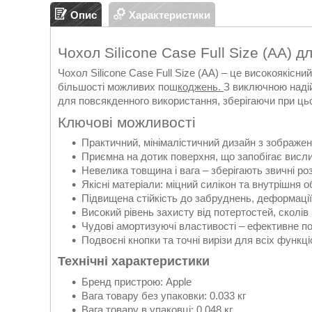
Опис
Характеристики
Чохол Silicone Case Full Size (AA) д
Чохол Silicone Case Full Size (AA) – це високоякісни
більшості можливих пош
коджень.
З виключною надій
для повсякденного використання, зберігаючи при ць
Ключові можливості
Практичний, мінімалістичний дизайн з зображе
Приємна на дотик поверхня, що запобігає висли
Невелика товщина і вага – зберігають звичні р
Якісні матеріали: міцний силікон та внутрішня о
Підвищена стійкість до забруднень, деформації
Високий рівень захисту від потертостей, сколів 
Чудові амортизуючі властивості – ефективне по
Подвоєні кнопки та точні вирізи для всіх функ
Технічні характеристики
Бренд пристрою: Apple
Вага товару без упаковки: 0.033 кг
Вага товару в упаковці: 0.048 кг