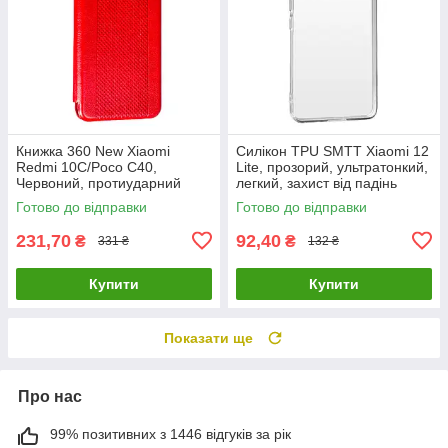
Книжка 360 New Xiaomi
Силікон TPU SMTT Xiaomi 12
Redmi 10C/Poco C40,
Lite, прозорий, ультратонкий,
Червоний, протиударний
легкий, захист від падінь
чохол з екокожі
Готово до відправки
Готово до відправки
231,70
92,40
₴
₴
331 ₴
132 ₴
Купити
Купити
Показати ще
Про нас
99% позитивних з 1446 відгуків за рік