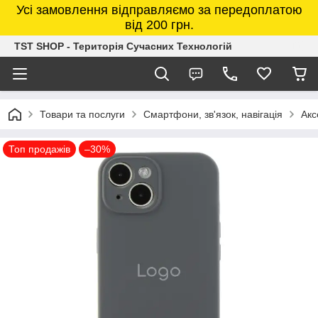
Усі замовлення відправляємо за передоплатою
від 200 грн.
TST SHOP - Територія Сучасних Технологій
Товари та послуги
Смартфони, зв'язок, навігація
Акс
Топ продажів
–30%