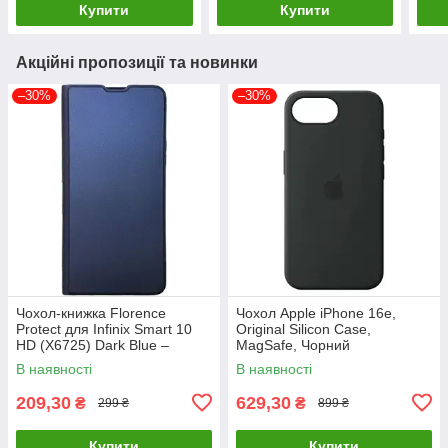
Купити
Купити
Акційні пропозиції та новинки
–30%
–30%
Чохол-книжка Florence
Чохол Apple iPhone 16e,
Protect для Infinix Smart 10
Original Silicon Case,
HD (X6725) Dark Blue –
MagSafe, Чорний
стильний та надійний захист
В наявності
В наявності
смартфона з магнітно
209,30
629,30
₴
₴
299 ₴
899 ₴
Купити
Купити