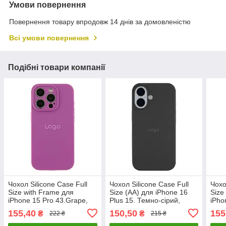
Умови повернення
Повернення товару впродовж 14 днів за домовленістю
Всі умови повернення
Подібні товари компанії
Чохол Silicone Case Full
Чохол Silicone Case Full
Чохо
Size with Frame для
Size (AA) для iPhone 16
Size
iPhone 15 Pro 43.Grape,
Plus 15. Темно-сірий,
iPho
силіконовий, захисний,
силіконовий, з мікрофібри,
37.Р
155,40
150,50
155
₴
₴
222 ₴
215 ₴
легкий, стильний
легкий і міцний
легк