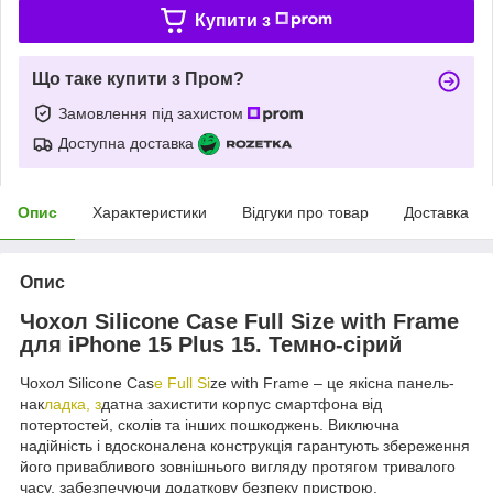
Купити з
Що таке купити з Пром?
Замовлення під захистом
Доступна доставка
Опис
Характеристики
Відгуки про товар
Доставка
Опис
Чохол Silicone Case Full Size with Frame
для iPhone 15 Plus 15. Темно-сірий
Чохол Silicone Cas
e Full Si
ze with Frame – це якісна панель-
нак
ладка, з
датна захистити корпус смартфона від
потертостей, сколів та інших пошкоджень. Виключна
надійність і вдосконалена конструкція гарантують збереження
його привабливого зовнішнього вигляду протягом тривалого
часу, забезпечуючи додаткову безпеку пристрою.