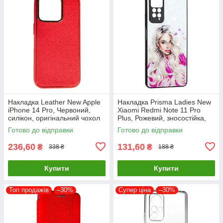
Накладка Leather New Apple
Накладка Prisma Ladies New
iPhone 14 Pro, Червоний,
Xiaomi Redmi Note 11 Pro
силікон, оригінальний чохол
Plus, Рожевий, зносостійка,
пилонепроникна
Готово до відправки
Готово до відправки
236,60
131,60
₴
₴
338 ₴
188 ₴
Купити
Купити
Топ продажів
–30%
Супер ціна
–30%