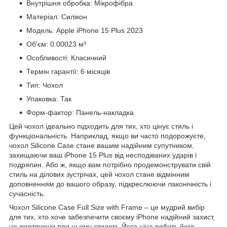
Внутрішня обробка: Мікрофібра
Матеріал: Силікон
Модель: Apple iPhone 15 Plus 2023
Об'єм: 0.00023 м³
Особливості: Класичний
Термін гарантії: 6 місяців
Тип: Чохол
Упаковка: Так
Форм-фактор: Панель-накладка
Цей чохол ідеально підходить для тих, хто цінує стиль і
функціональність. Наприклад, якщо ви часто подорожуєте,
чохол Silicone Case стане вашим надійним супутником,
захищаючи ваш iPhone 15 Plus від несподіваних ударів і
подряпин. Або ж, якщо вам потрібно продемонструвати свій
стиль на ділових зустрічах, цей чохол стане відмінним
доповненням до вашого образу, підкреслюючи лаконічність і
сучасність.
Чохол Silicone Case Full Size with Frame – це мудрий вибір
для тих, хто хоче забезпечити своєму iPhone надійний захист,
не жертвуючи при цьому стилем. Його ціна робить його