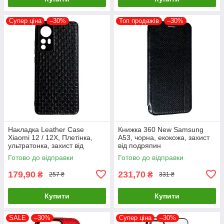
Супер ціна
–30%
Топ продажів
–30%
Накладка Leather Case
Книжка 360 New Samsung
Xiaomi 12 / 12X, Плетінка,
A53, чорна, екокожа, захист
ультратонка, захист від
від подряпин
подряпин і пилу
Готово до відправки
Готово до відправки
179,90
231,70
₴
₴
257 ₴
331 ₴
Купити
Купити
SALE
–30%
Супер ціна
–30%