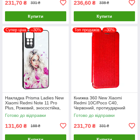
231,70
236,60
₴
₴
331 ₴
338 ₴
Купити
Купити
Супер ціна
–30%
Топ продажів
–30%
Накладка Prisma Ladies New
Книжка 360 New Xiaomi
Xiaomi Redmi Note 11 Pro
Redmi 10C/Poco C40,
Plus, Рожевий, зносостійка,
Червоний, протиударний
пилонепроникна
чохол з екокожі
Готово до відправки
Готово до відправки
131,60
231,70
₴
₴
188 ₴
331 ₴
Купити
Купити