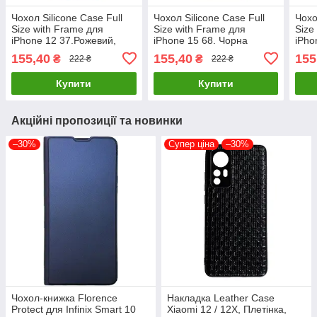
Чохол Silicone Case Full
Чохол Silicone Case Full
Чохо
Size with Frame для
Size with Frame для
Size
iPhone 12 37.Рожевий,
iPhone 15 68. Чорна
iPho
силіконовий, легкий та
смородина, силіконовий,
силі
155,40
155,40
155
₴
₴
222 ₴
222 ₴
міцний
легкий і міцний.
легк
Купити
Купити
Акційні пропозиції та новинки
–30%
Супер ціна
–30%
Чохол-книжка Florence
Накладка Leather Case
Protect для Infinix Smart 10
Xiaomi 12 / 12X, Плетінка,