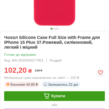
Чохол Silicone Case Full Size with Frame для
iPhone 15 Plus 37.Рожевий, силіконовий,
легкий і міцний
Готово до відправки
Код: MA-2020000377801
Роздріб
102,20
₴
146 ₴
Мінімальна сума замовлення на сайті — 150 ₴
Економія
43.80 ₴
Залишилось
22 дні
Купити
або