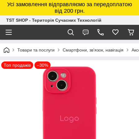
Усі замовлення відправляємо за передоплатою
від 200 грн.
TST SHOP - Територія Сучасних Технологій
Товари та послуги
Смартфони, зв'язок, навігація
Акс
Топ продажів
–30%