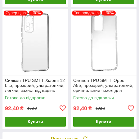
Супер ціна
–30%
Топ продажів
–30%
Силікон TPU SMTT Xiaomi 12
Силікон TPU SMTT Oppo
Lite, прозорий, ультратонкий,
A55, прозорий, ультратонкий,
легкий, захист від падінь
оригінальний чохол для
захисту смартфона
Готово до відправки
Готово до відправки
92,40
92,40
₴
₴
132 ₴
132 ₴
Купити
Купити
Показати ще