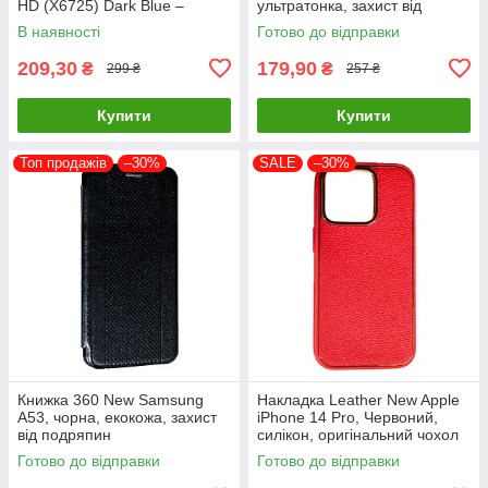
HD (X6725) Dark Blue –
ультратонка, захист від
стильний та надійний захист
подряпин і пилу
В наявності
Готово до відправки
смартфона з магнітно
209,30
179,90
₴
₴
299 ₴
257 ₴
Купити
Купити
Топ продажів
–30%
SALE
–30%
Книжка 360 New Samsung
Накладка Leather New Apple
A53, чорна, екокожа, захист
iPhone 14 Pro, Червоний,
від подряпин
силікон, оригінальний чохол
Готово до відправки
Готово до відправки