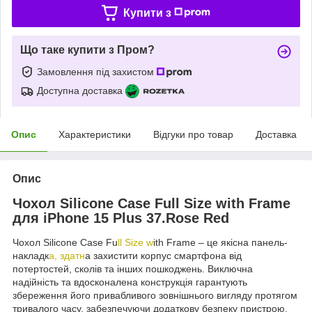
Купити з
Що таке купити з Пром?
Замовлення під захистом
Доступна доставка
Опис
Характеристики
Відгуки про товар
Доставка
Опис
Чохол Silicone Case Full Size with Frame
для iPhone 15 Plus 37.Rose Red
Чохол Silicone Case Fu
ll Size w
ith Frame – це якісна панель-
накладк
а, здатн
а захистити корпус смартфона від
потертостей, сколів та інших пошкоджень. Виключна
надійність та вдосконалена конструкція гарантують
збереження його привабливого зовнішнього вигляду протягом
тривалого часу, забезпечуючи додаткову безпеку пристрою.