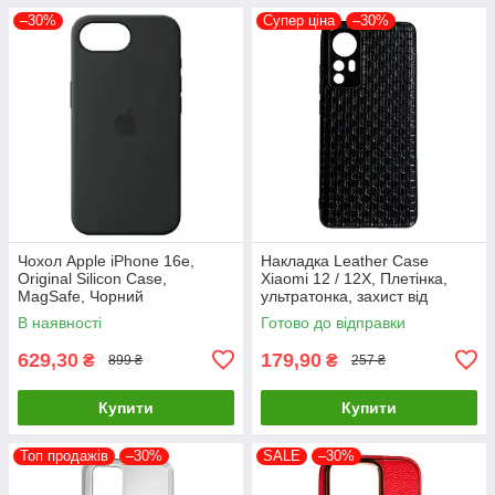
–30%
Супер ціна
–30%
Чохол Apple iPhone 16e,
Накладка Leather Case
Original Silicon Case,
Xiaomi 12 / 12X, Плетінка,
MagSafe, Чорний
ультратонка, захист від
подряпин і пилу
В наявності
Готово до відправки
629,30
179,90
₴
₴
899 ₴
257 ₴
Купити
Купити
Топ продажів
–30%
SALE
–30%