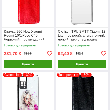
Книжка 360 New Xiaomi
Силікон TPU SMTT Xiaomi 12
Redmi 10C/Poco C40,
Lite, прозорий, ультратонкий,
Червоний, протиударний
легкий, захист від падінь
чохол з екокожі
Готово до відправки
Готово до відправки
231,70
92,40
₴
₴
331 ₴
132 ₴
Купити
Купити
Супер ціна
–30%
Топ продажів
–30%