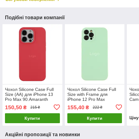
Подібні товари компанії
Чохол Silicone Case Full
Чохол Silicone Case Full
Чох
Size (AA) для iPhone 13
Size with Frame для
Sili
Pro Max 90.Amaranth
iPhone 12 Pro Max
Cam 
Purple, оригінальний
75.Berry Purple,
Pro 
150,50
155,40
₴
₴
215 ₴
222 ₴
силіконовий чохол
силіконовий, легкий,
захисний
Цін
Купити
Купити
Акційні пропозиції та новинки