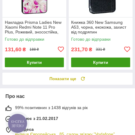
Накладка Prisma Ladies New
Книжка 360 New Samsung
Xiaomi Redmi Note 11 Pro
A53, чорна, екокожа, захист
Plus, Рожевий, зносостійка,
від подряпин
пилонепроникна
Готово до відправки
Готово до відправки
131,60
231,70
₴
₴
188 ₴
331 ₴
Купити
Купити
Показати ще
Про нас
99% позитивних з 1438 відгуків за рік
Працює з 21.02.2017
КНОПКА
ЗВ'ЯЗКУ
м. Одеса
вулиця Європейська , 85, салон зв'язку "Vodafone",