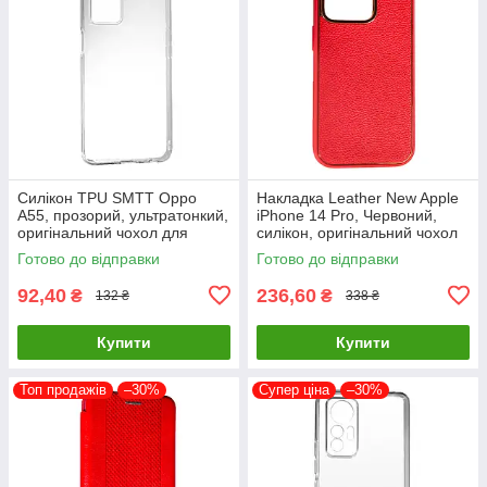
Силікон TPU SMTT Oppo
Накладка Leather New Apple
A55, прозорий, ультратонкий,
iPhone 14 Pro, Червоний,
оригінальний чохол для
силікон, оригінальний чохол
захисту смартфона
Готово до відправки
Готово до відправки
92,40
236,60
₴
₴
132 ₴
338 ₴
Купити
Купити
Топ продажів
–30%
Супер ціна
–30%