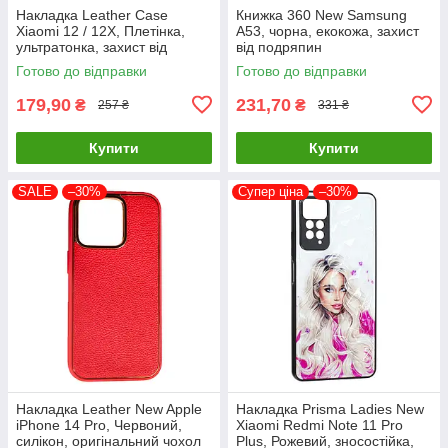
Накладка Leather Case
Книжка 360 New Samsung
Xiaomi 12 / 12X, Плетінка,
A53, чорна, екокожа, захист
ультратонка, захист від
від подряпин
подряпин і пилу
Готово до відправки
Готово до відправки
179,90
231,70
₴
₴
257 ₴
331 ₴
Купити
Купити
SALE
–30%
Супер ціна
–30%
Накладка Leather New Apple
Накладка Prisma Ladies New
iPhone 14 Pro, Червоний,
Xiaomi Redmi Note 11 Pro
силікон, оригінальний чохол
Plus, Рожевий, зносостійка,