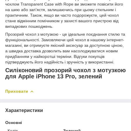
чохлом Transparent Case with Rope ви зможете повісити його
на шию або зап'ястя, залишаючись при цьому стильним і
практичним. Також, якщо ви часто подорожуєте, цей чохол
стане відмінним помічником у захисті вашого пристрою від
випадкових пошкоджень.
Прозорий чохол з мотузкою - це ідеальне поєднання стилю та
функціональності. Замовляючи цей чохол в нашому інтернет-
магазині, ви отримуєте якісний аксесуар за доступною ціною,
а швидка доставка дозволить вам насолоджуватися новим
придбанням у найкоротші терміни. Відгуки покупців
підтверджують його надійність і зручність у використанні.
Силіконовий прозорий чохол з мотузкою
для Apple iPhone 13 Pro, зелений
Приховати
Характеристики
Основні
Колір
Зелений