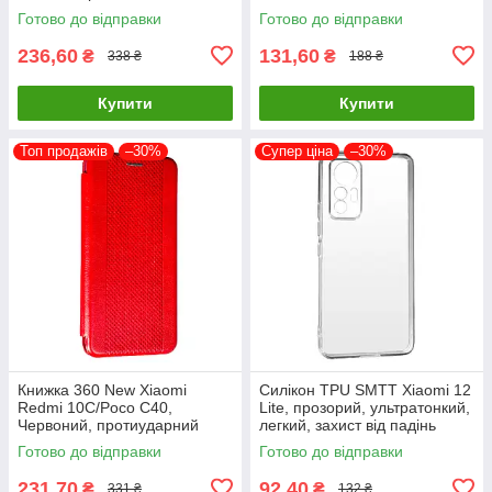
пилонепроникна
Готово до відправки
Готово до відправки
236,60
131,60
₴
₴
338 ₴
188 ₴
Купити
Купити
Топ продажів
–30%
Супер ціна
–30%
Книжка 360 New Xiaomi
Силікон TPU SMTT Xiaomi 12
Redmi 10C/Poco C40,
Lite, прозорий, ультратонкий,
Червоний, протиударний
легкий, захист від падінь
чохол з екокожі
Готово до відправки
Готово до відправки
231,70
92,40
₴
₴
331 ₴
132 ₴