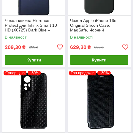
Чохол-книжка Florence
Чохол Apple iPhone 16e,
Protect для Infinix Smart 10
Original Silicon Case,
HD (X6725) Dark Blue –
MagSafe, Чорний
стильний та надійний захист
В наявності
В наявності
смартфона з магнітно
209,30
629,30
₴
₴
299 ₴
899 ₴
Купити
Купити
Супер ціна
–30%
Топ продажів
–30%