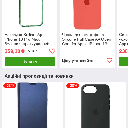
Накладка Brilliant Apple
Чохол для смартфона
Силі
iPhone 13 Pro Max,
Silicone Full Case AA Open
чохо
Зелений, протиударний
Cam for Apple iPhone 13
Appl
TPU, оригінальний чохол
Pro 18,Peach
зеле
359,10
238
₴
513 ₴
ориг
захи
Ціну уточнюйте
Купити
Акційні пропозиції та новинки
–30%
–30%