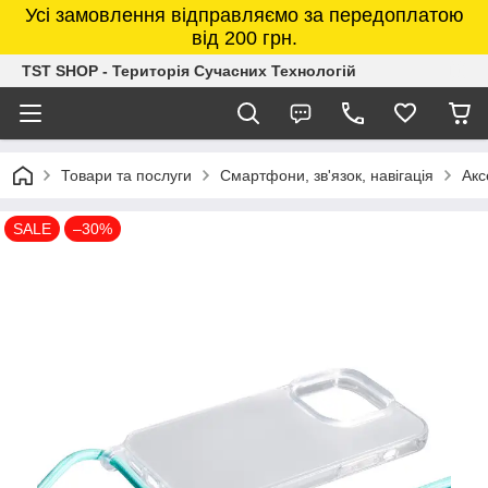
Усі замовлення відправляємо за передоплатою
від 200 грн.
TST SHOP - Територія Сучасних Технологій
Товари та послуги
Смартфони, зв'язок, навігація
Акс
SALE
–30%