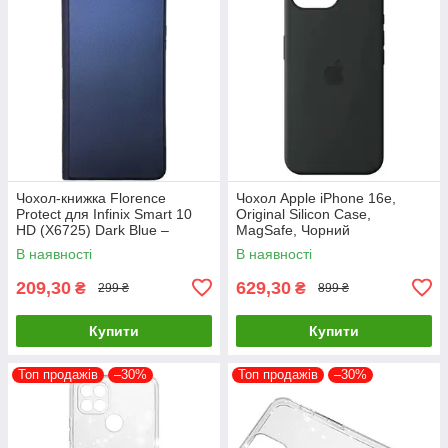
Чохол-книжка Florence
Чохол Apple iPhone 16e,
Protect для Infinix Smart 10
Original Silicon Case,
HD (X6725) Dark Blue –
MagSafe, Чорний
стильний та надійний захист
В наявності
В наявності
смартфона з магнітно
209,30
629,30
₴
₴
299 ₴
899 ₴
Купити
Купити
Топ продажів
–30%
Топ продажів
–30%