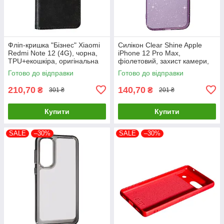
Фліп-кришка "Бізнес" Xiaomi
Силікон Clear Shine Apple
Redmi Note 12 (4G), чорна,
iPhone 12 Pro Max,
TPU+екошкіра, оригінальна
фіолетовий, захист камери,
високоякісний матеріал
Готово до відправки
Готово до відправки
210,70
140,70
₴
₴
301 ₴
201 ₴
Купити
Купити
SALE
–30%
SALE
–30%