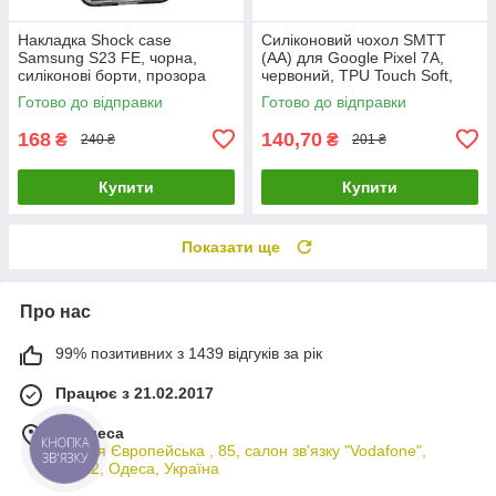
Накладка Shock case
Силіконовий чохол SMTT
Samsung S23 FE, чорна,
(AA) для Google Pixel 7A,
силіконові борти, прозора
червоний, TPU Touch Soft,
задня кришка
оригінальний чохол для
Готово до відправки
Готово до відправки
захисту смартфона
168
140,70
₴
₴
240 ₴
201 ₴
Купити
Купити
Показати ще
Про нас
99% позитивних з 1439 відгуків за рік
Працює з 21.02.2017
м. Одеса
КНОПКА
вулиця Європейська , 85, салон зв'язку "Vodafone",
ЗВ'ЯЗКУ
65012, Одеса, Україна