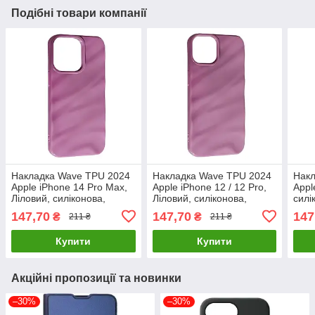
Подібні товари компанії
Накладка Wave TPU 2024
Накладка Wave TPU 2024
Накл
Apple iPhone 14 Pro Max,
Apple iPhone 12 / 12 Pro,
Appl
Ліловий, силіконова,
Ліловий, силіконова,
силі
перламутровий ефект
перламутровий ефект
перл
147,70
147,70
147
₴
₴
211 ₴
211 ₴
Купити
Купити
Акційні пропозиції та новинки
–30%
–30%