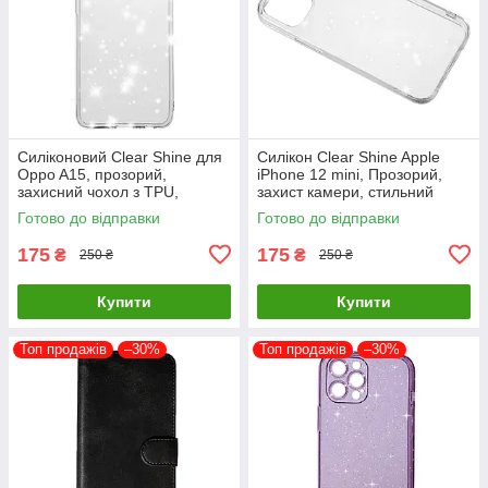
Силіконовий Clear Shine для
Силікон Clear Shine Apple
Oppo A15, прозорий,
iPhone 12 mini, Прозорий,
захисний чохол з TPU,
захист камери, стильний
оригінальний стиль
дизайн
Готово до відправки
Готово до відправки
175
175
₴
₴
250 ₴
250 ₴
Купити
Купити
Топ продажів
–30%
Топ продажів
–30%