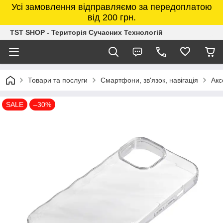
Усі замовлення відправляємо за передоплатою
від 200 грн.
TST SHOP - Територія Сучасних Технологій
Товари та послуги
Смартфони, зв'язок, навігація
Акс
SALE
–30%