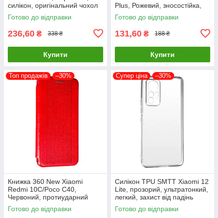
силікон, оригінальний чохол
Plus, Рожевий, зносостійка,
пилонепроникна
Готово до відправки
Готово до відправки
236,60
131,60
₴
₴
338 ₴
188 ₴
Купити
Купити
Топ продажів
–30%
Супер ціна
–30%
Книжка 360 New Xiaomi
Силікон TPU SMTT Xiaomi 12
Redmi 10C/Poco C40,
Lite, прозорий, ультратонкий,
Червоний, протиударний
легкий, захист від падінь
чохол з екокожі
Готово до відправки
Готово до відправки