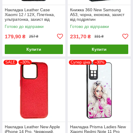
Накладка Leather Case
Книжка 360 New Samsung
Xiaomi 12 / 12X, Плетінка,
A53, чорна, екокожа, захист
ультратонка, захист від
від подряпин
подряпин і пилу
Готово до відправки
Готово до відправки
179,90
231,70
₴
₴
257 ₴
331 ₴
Купити
Купити
SALE
–30%
Супер ціна
–30%
Накладка Leather New Apple
Накладка Prisma Ladies New
iPhone 14 Pro, Червоний,
Xiaomi Redmi Note 11 Pro