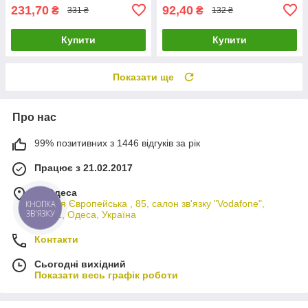
231,70
92,40
₴
₴
331 ₴
132 ₴
Купити
Купити
Показати ще
Про нас
99% позитивних з 1446 відгуків за рік
Працює з 21.02.2017
м. Одеса
вулиця Європейська , 85, салон зв'язку "Vodafone",
КНОПКА
ЗВ'ЯЗКУ
65012, Одеса, Україна
Контакти
Сьогодні вихідний
Показати весь графік роботи