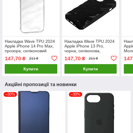
Накладка Wave TPU 2024
Накладка Wave TPU 2024
Накл
Apple iPhone 14 Pro Max,
Apple iPhone 13 Pro,
Appl
прозора, силіконовий
чорна, силіконова,
Моло
чохол, перламутровий
оригінальна
ориг
147,70
147,70
147
₴
₴
211 ₴
211 ₴
ефект
перл
Купити
Купити
Акційні пропозиції та новинки
–30%
–30%