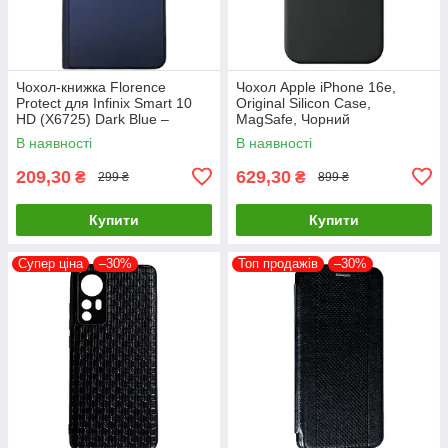
Чохол-книжка Florence
Чохол Apple iPhone 16e,
Protect для Infinix Smart 10
Original Silicon Case,
HD (X6725) Dark Blue –
MagSafe, Чорний
стильний та надійний захист
В наявності
В наявності
смартфона з магнітно
209,30
629,30
₴
₴
299 ₴
899 ₴
Купити
Купити
Супер ціна
–30%
Топ продажів
–30%