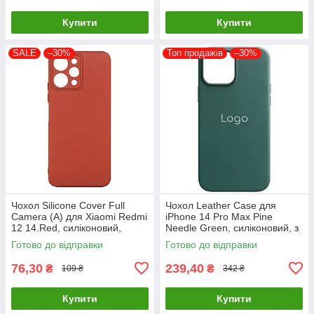
Купити
Купити
SALE
–30%
Топ продажів
–30%
Чохол Silicone Cover Full
Чохол Leather Case для
Camera (A) для Xiaomi Redmi
iPhone 14 Pro Max Pine
12 14.Red, силіконовий,
Needle Green, силіконовий, з
легкий і міцний
мікрофіброю та
Готово до відправки
Готово до відправки
шкірозамінником
76,30
239,40
₴
₴
109 ₴
342 ₴
Купити
Купити