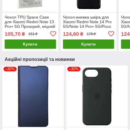
Чохол TPU Space Case
Чохол-книжка шкіра для
Чохо
для Xiaomi Redmi Note 13
Xiaomi Redmi Note 14 Pro
Xiao
Pro+ 5G Прозорий, міцний
5G/Note 14 Pro+ 5G/Poco
5G/N
та стильний аксесуар
X7 5G Чорний, TPU+PU,
X7 5
105,70
124,60
124
₴
₴
151 ₴
178 ₴
0.090 кг
0.09
Купити
Купити
Акційні пропозиції та новинки
–30%
–30%