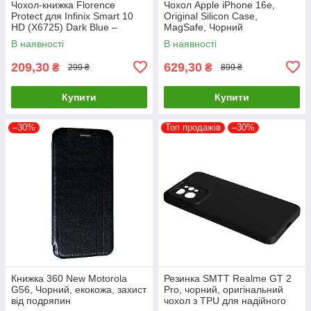
Чохол-книжка Florence
Чохол Apple iPhone 16e,
Protect для Infinix Smart 10
Original Silicon Case,
HD (X6725) Dark Blue –
MagSafe, Чорний
стильний та надійний захист
В наявності
В наявності
смартфона з магнітно
209,30
629,30
₴
₴
299 ₴
899 ₴
Купити
Купити
–30%
Топ продажів
–30%
Книжка 360 New Motorola
Резинка SMTT Realme GT 2
G56, Чорний, екокожа, захист
Pro, чорний, оригінальний
від подряпин
чохол з TPU для надійного