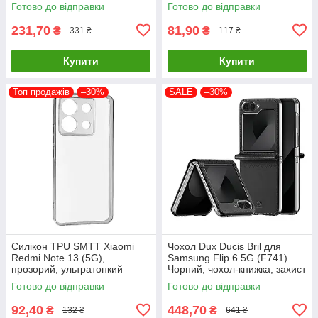
захисту смартфона
Готово до відправки
Готово до відправки
231,70
81,90
₴
₴
331 ₴
117 ₴
Купити
Купити
Топ продажів
–30%
SALE
–30%
Силікон TPU SMTT Xiaomi
Чохол Dux Ducis Bril для
Redmi Note 13 (5G),
Samsung Flip 6 5G (F741)
прозорий, ультратонкий
Чорний, чохол-книжка, захист
чохол для захисту
від ударів
Готово до відправки
Готово до відправки
смартфона
92,40
448,70
₴
₴
132 ₴
641 ₴