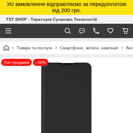
Усі замовлення відправляємо за передоплатою
від 200 грн.
TST SHOP - Територія Сучасних Технологій
Товари та послуги
Смартфони, зв'язок, навігація
Акс
Топ продажів
–30%