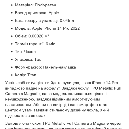
Матеріал: Поліуретан
Бренд пристрою: Apple
Вага товару в упаковці: 0.045 кг
Модель: Apple iPhone 14 Pro 2022
Об'єм: 0.00026 м³
Термін гарантії: 6 міс.
Тип: Чохол
Упаковка: Так
Форм-фактор: Панель-накладка
Колір: Titan
Уявіть собі ситуацію: ви йдете вулицею, і ваш iPhone 14 Pro
випадково падає на асфальт. Завдяки чохлу TPU Metallic Full
Camera з Magsafe, ваша модель залишається цілою і
неушкодженою, завдяки відмінним амортизуючим
властивостям. Або ви на вечірці, і ваш смартфон стає
центром уваги завдяки стильному дизайну чохла, який
підкреслює ваш смак.
Замовляючи чохол TPU Metallic Full Camera з Magsafe через
наш інтернет-магазин, ви отримуєте не лише якісний продукт,