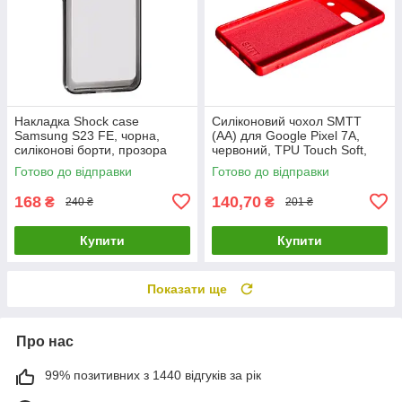
Накладка Shock case
Силіконовий чохол SMTT
Samsung S23 FE, чорна,
(AA) для Google Pixel 7A,
силіконові борти, прозора
червоний, TPU Touch Soft,
задня кришка
оригінальний чохол для
Готово до відправки
Готово до відправки
захисту смартфона
168
140,70
₴
₴
240 ₴
201 ₴
Купити
Купити
Показати ще
Про нас
99% позитивних з 1440 відгуків за рік