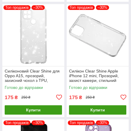
Топ продажів
–30%
Топ продажів
–30%
Силіконовий Clear Shine для
Силікон Clear Shine Apple
Oppo A15, прозорий,
iPhone 12 mini, Прозорий,
захисний чохол з TPU,
захист камери, стильний
оригінальний стиль
дизайн
Готово до відправки
Готово до відправки
175
175
₴
₴
250 ₴
250 ₴
Купити
Купити
Топ продажів
–30%
Топ продажів
–30%