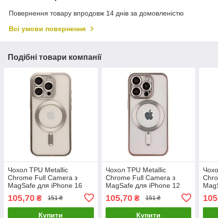
Повернення товару впродовж 14 днів за домовленістю
Всі умови повернення
Подібні товари компанії
Чохол TPU Metallic
Чохол TPU Metallic
Чохо
Chrome Full Camera з
Chrome Full Camera з
Chro
MagSafe для iPhone 16
MagSafe для iPhone 12
MagS
Pro Titan, MagSafe, легкий
Pro Titan, легкий і міцний,
Pro 
105,70
105,70
105
₴
₴
151 ₴
151 ₴
і міцний
з підтримкою MagSafe
MagS
Купити
Купити