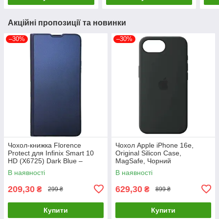
Акційні пропозиції та новинки
–30%
–30%
Чохол-книжка Florence
Чохол Apple iPhone 16e,
Protect для Infinix Smart 10
Original Silicon Case,
HD (X6725) Dark Blue –
MagSafe, Чорний
стильний та надійний захист
В наявності
В наявності
смартфона з магнітно
209,30
629,30
₴
₴
299 ₴
899 ₴
Купити
Купити