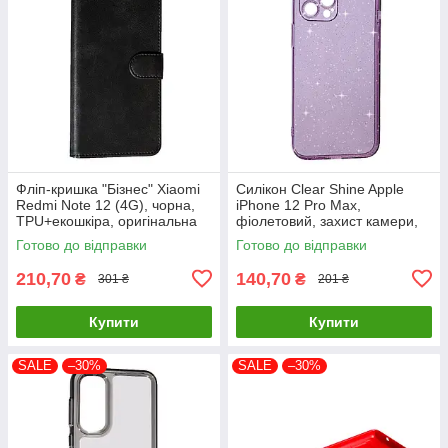
Фліп-кришка "Бізнес" Xiaomi
Силікон Clear Shine Apple
Redmi Note 12 (4G), чорна,
iPhone 12 Pro Max,
TPU+екошкіра, оригінальна
фіолетовий, захист камери,
високоякісний матеріал
Готово до відправки
Готово до відправки
210,70
140,70
₴
₴
301 ₴
201 ₴
Купити
Купити
SALE
–30%
SALE
–30%