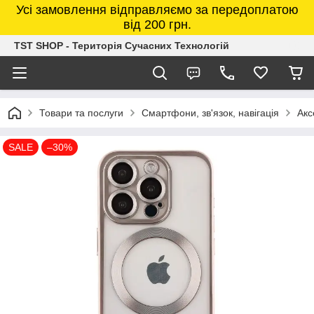
Усі замовлення відправляємо за передоплатою
від 200 грн.
TST SHOP - Територія Сучасних Технологій
Товари та послуги
Смартфони, зв'язок, навігація
Акс
SALE
–30%