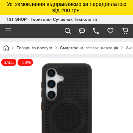
Усі замовлення відправляємо за передоплатою
від 200 грн.
TST SHOP - Територія Сучасних Технологій
Товари та послуги
Смартфони, зв'язок, навігація
Акс
SALE
–30%