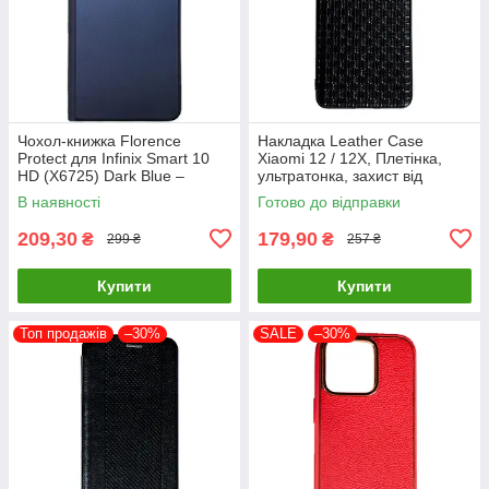
Чохол-книжка Florence
Накладка Leather Case
Protect для Infinix Smart 10
Xiaomi 12 / 12X, Плетінка,
HD (X6725) Dark Blue –
ультратонка, захист від
стильний та надійний захист
подряпин і пилу
В наявності
Готово до відправки
смартфона з магнітно
209,30
179,90
₴
₴
299 ₴
257 ₴
Купити
Купити
Топ продажів
–30%
SALE
–30%