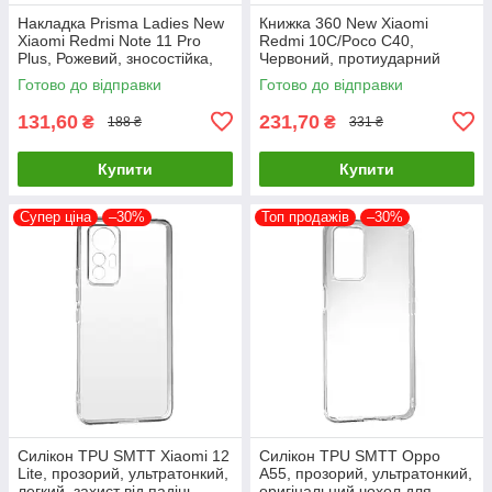
Накладка Prisma Ladies New
Книжка 360 New Xiaomi
Xiaomi Redmi Note 11 Pro
Redmi 10C/Poco C40,
Plus, Рожевий, зносостійка,
Червоний, протиударний
пилонепроникна
чохол з екокожі
Готово до відправки
Готово до відправки
131,60
231,70
₴
₴
188 ₴
331 ₴
Купити
Купити
Супер ціна
–30%
Топ продажів
–30%
Силікон TPU SMTT Xiaomi 12
Силікон TPU SMTT Oppo
Lite, прозорий, ультратонкий,
A55, прозорий, ультратонкий,
легкий, захист від падінь
оригінальний чохол для