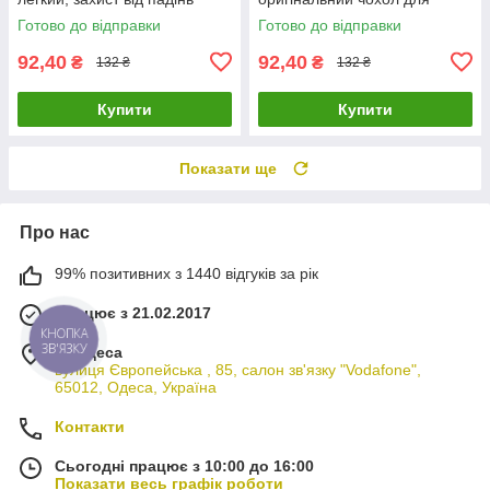
захисту смартфона
Готово до відправки
Готово до відправки
92,40
92,40
₴
₴
132 ₴
132 ₴
Купити
Купити
Показати ще
Про нас
99% позитивних з 1440 відгуків за рік
Працює з 21.02.2017
КНОПКА
ЗВ'ЯЗКУ
м. Одеса
вулиця Європейська , 85, салон зв'язку "Vodafone",
65012, Одеса, Україна
Контакти
Сьогодні працює з 10:00 до 16:00
Показати весь графік роботи