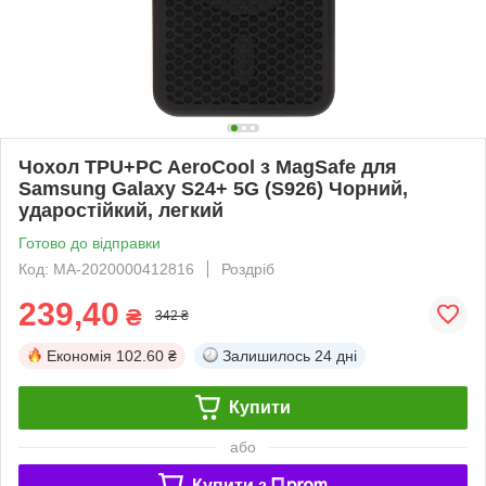
Чохол TPU+PC AeroCool з MagSafe для
Samsung Galaxy S24+ 5G (S926) Чорний,
ударостійкий, легкий
Готово до відправки
Код: MA-2020000412816
Роздріб
239,40
₴
342 ₴
Економія
102.60 ₴
Залишилось
24 дні
Купити
або
Купити з