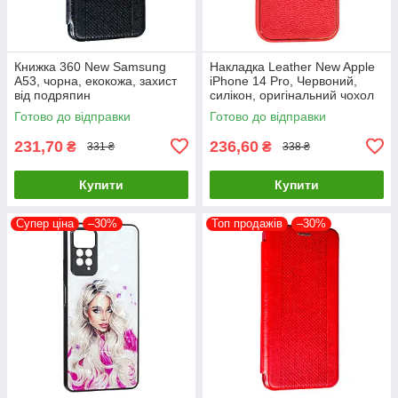
Книжка 360 New Samsung
Накладка Leather New Apple
A53, чорна, екокожа, захист
iPhone 14 Pro, Червоний,
від подряпин
силікон, оригінальний чохол
Готово до відправки
Готово до відправки
231,70
236,60
₴
₴
331 ₴
338 ₴
Купити
Купити
Супер ціна
–30%
Топ продажів
–30%