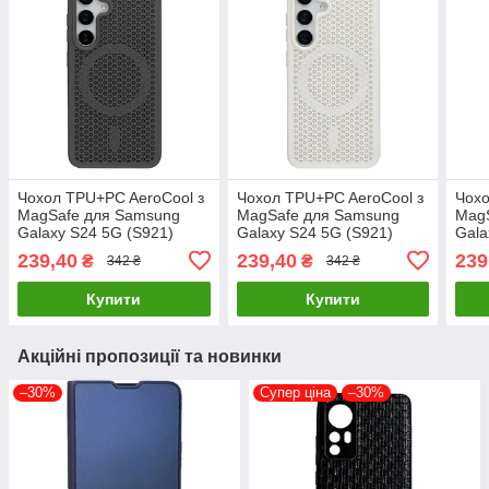
Чохол TPU+PC AeroCool з
Чохол TPU+PC AeroCool з
Чохо
MagSafe для Samsung
MagSafe для Samsung
Mag
Galaxy S24 5G (S921)
Galaxy S24 5G (S921)
Gala
Сірий, ударостійкий та
Білий, ударостійкий та
Сіри
239,40
239,40
239
₴
₴
342 ₴
342 ₴
стильний
стильний
тонк
Купити
Купити
Акційні пропозиції та новинки
–30%
Супер ціна
–30%