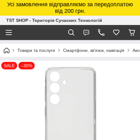
Усі замовлення відправляємо за передоплатою
від 200 грн.
TST SHOP - Територія Сучасних Технологій
Товари та послуги
Смартфони, зв'язок, навігація
Акс
SALE
–30%