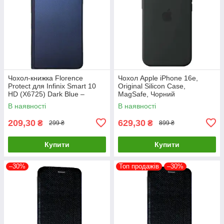
Чохол-книжка Florence
Чохол Apple iPhone 16e,
Protect для Infinix Smart 10
Original Silicon Case,
HD (X6725) Dark Blue –
MagSafe, Чорний
стильний та надійний захист
В наявності
В наявності
смартфона з магнітно
209,30
629,30
₴
₴
299 ₴
899 ₴
Купити
Купити
–30%
Топ продажів
–30%