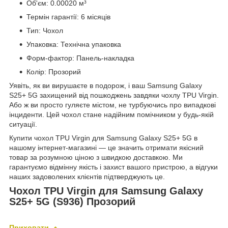
Об'єм: 0.00020 м³
Термін гарантії: 6 місяців
Тип: Чохол
Упаковка: Технічна упаковка
Форм-фактор: Панель-накладка
Колір: Прозорий
Уявіть, як ви вирушаєте в подорож, і ваш Samsung Galaxy
S25+ 5G захищений від пошкоджень завдяки чохлу TPU Virgin.
Або ж ви просто гуляєте містом, не турбуючись про випадкові
інциденти. Цей чохол стане надійним помічником у будь-якій
ситуації.
Купити чохол TPU Virgin для Samsung Galaxy S25+ 5G в
нашому інтернет-магазині — це значить отримати якісний
товар за розумною ціною з швидкою доставкою. Ми
гарантуємо відмінну якість і захист вашого пристрою, а відгуки
наших задоволених клієнтів підтверджують це.
Чохол TPU Virgin для Samsung Galaxy
S25+ 5G (S936) Прозорий
Приховати