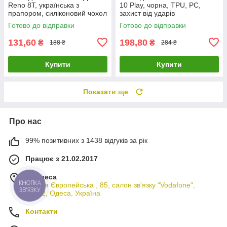
Reno 8T, українська з
10 Play, чорна, TPU, PC,
прапором, силіконовий чохол
захист від ударів
для захисту телефону
Готово до відправки
Готово до відправки
131,60
198,80
₴
₴
188 ₴
284 ₴
Купити
Купити
Показати ще
Про нас
99% позитивних з 1438 відгуків за рік
Працює з 21.02.2017
м. Одеса
КНОПКА
вулиця Європейська , 85, салон зв'язку "Vodafone",
ЗВ'ЯЗКУ
65012, Одеса, Україна
Контакти