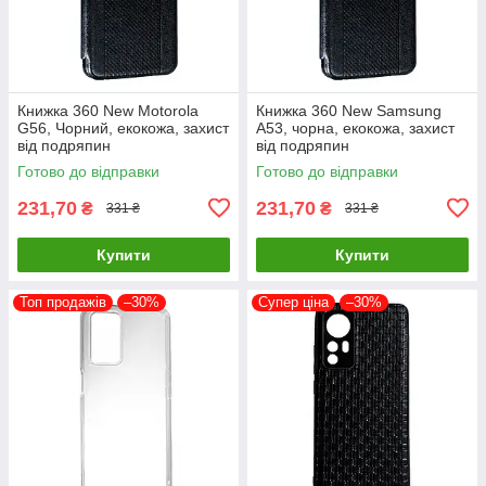
Книжка 360 New Motorola
Книжка 360 New Samsung
G56, Чорний, екокожа, захист
A53, чорна, екокожа, захист
від подряпин
від подряпин
Готово до відправки
Готово до відправки
231,70
231,70
₴
₴
331 ₴
331 ₴
Купити
Купити
Топ продажів
–30%
Супер ціна
–30%