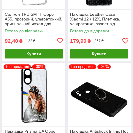
Силікон TPU SMTT Oppo
Накладка Leather Case
A55, прозорий, ультратонкий,
Xiaomi 12 / 12X, Плетінка,
оригінальний чохол для
ультратонка, захист від
захисту смартфона
подряпин і пилу
Готово до відправки
Готово до відправки
92,40
179,90
₴
₴
132 ₴
257 ₴
Купити
Купити
Топ продажів
–30%
Топ продажів
–30%
Накладка Prisma UA Oppo
Накладка Antishock Infinix Hot