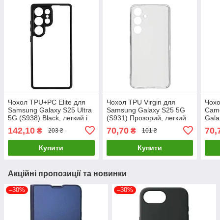
Чохол TPU+PC Elite для
Чохол TPU Virgin для
Чохо
Samsung Galaxy S25 Ultra
Samsung Galaxy S25 5G
Cam
5G (S938) Black, легкий і
(S931) Прозорий, легкий
Gala
міцний, захист від ударів
та міцний, захист від
Проз
142,10
70,70
70,
₴
₴
203 ₴
101 ₴
ударів
захи
Купити
Купити
Акційні пропозиції та новинки
–30%
–30%