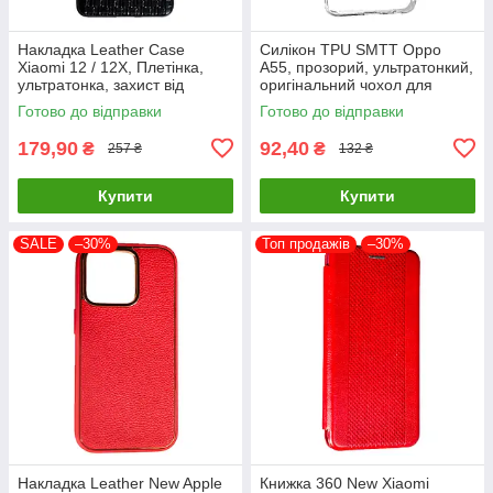
Накладка Leather Case
Силікон TPU SMTT Oppo
Xiaomi 12 / 12X, Плетінка,
A55, прозорий, ультратонкий,
ультратонка, захист від
оригінальний чохол для
подряпин і пилу
захисту смартфона
Готово до відправки
Готово до відправки
179,90
92,40
₴
₴
257 ₴
132 ₴
Купити
Купити
SALE
–30%
Топ продажів
–30%
Накладка Leather New Apple
Книжка 360 New Xiaomi