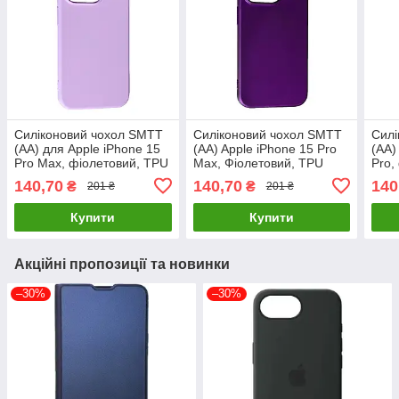
Силіконовий чохол SMTT
Силіконовий чохол SMTT
Силі
(AA) для Apple iPhone 15
(AA) Apple iPhone 15 Pro
(AA)
Pro Max, фіолетовий, TPU
Max, Фіолетовий, TPU
Pro,
Touch Soft, оригінальний
Touch Soft, оригінальний
Touc
140,70
140,70
140
₴
₴
201 ₴
201 ₴
чохол
чохол
чохо
Купити
Купити
Акційні пропозиції та новинки
–30%
–30%