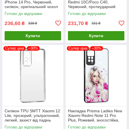
iPhone 14 Pro, Червоний,
Redmi 10C/Poco C40,
силікон, оригінальний чохол
Червоний, протиударний
чохол з екокожі
Готово до відправки
Готово до відправки
236,60
231,70
₴
₴
338 ₴
331 ₴
Купити
Купити
Супер ціна
–30%
Супер ціна
–30%
Силікон TPU SMTT Xiaomi 12
Накладка Prisma Ladies New
Lite, прозорий, ультратонкий,
Xiaomi Redmi Note 11 Pro
легкий, захист від падінь
Plus, Рожевий, зносостійка,
пилонепроникна
Готово до відправки
Готово до відправки