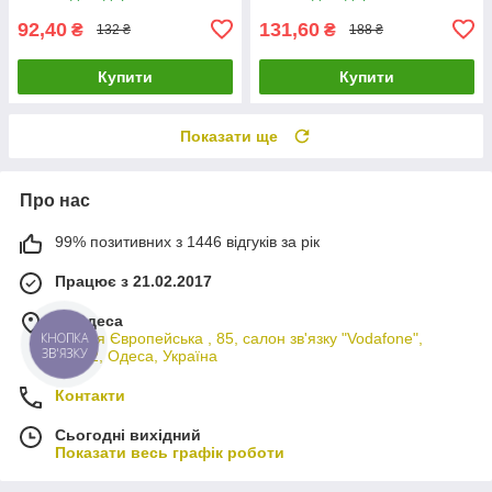
92,40
131,60
₴
₴
132 ₴
188 ₴
Купити
Купити
Показати ще
Про нас
99% позитивних з 1446 відгуків за рік
Працює з 21.02.2017
м. Одеса
вулиця Європейська , 85, салон зв'язку "Vodafone",
КНОПКА
ЗВ'ЯЗКУ
65012, Одеса, Україна
Контакти
Сьогодні вихідний
Показати весь графік роботи