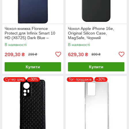
Чохол-книжка Florence
Чохол Apple iPhone 16e,
Protect для Infinix Smart 10
Original Silicon Case,
HD (X6725) Dark Blue –
MagSafe, Чорний
стильний та надійний захист
В наявності
В наявності
смартфона з магнітно
209,30
629,30
₴
₴
299 ₴
899 ₴
Купити
Купити
Супер ціна
–30%
Топ продажів
–30%