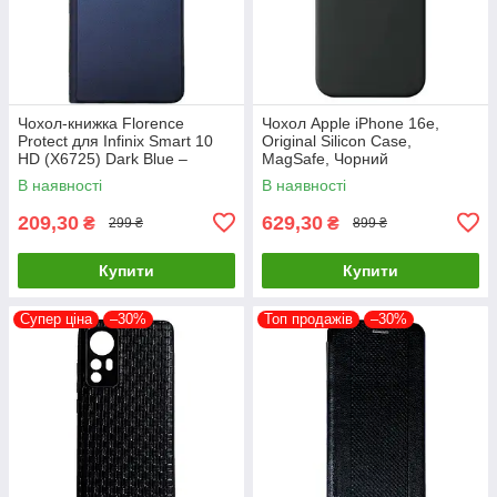
Чохол-книжка Florence
Чохол Apple iPhone 16e,
Protect для Infinix Smart 10
Original Silicon Case,
HD (X6725) Dark Blue –
MagSafe, Чорний
стильний та надійний захист
В наявності
В наявності
смартфона з магнітно
209,30
629,30
₴
₴
299 ₴
899 ₴
Купити
Купити
Супер ціна
–30%
Топ продажів
–30%