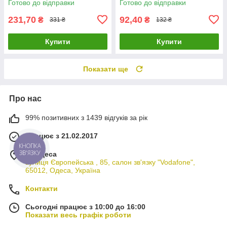
Готово до відправки
Готово до відправки
231,70
92,40
₴
₴
331 ₴
132 ₴
Купити
Купити
Показати ще
Про нас
99% позитивних з 1439 відгуків за рік
Працює з 21.02.2017
КНОПКА
ЗВ'ЯЗКУ
м. Одеса
вулиця Європейська , 85, салон зв'язку "Vodafone",
65012, Одеса, Україна
Контакти
Сьогодні працює з 10:00 до 16:00
Показати весь графік роботи