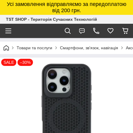
Усі замовлення відправляємо за передоплатою
від 200 грн.
TST SHOP - Територія Сучасних Технологій
Товари та послуги
Смартфони, зв'язок, навігація
Акс
SALE
–30%