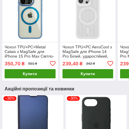
Чохол TPU+PC+Metal
Чохол TPU+PC AeroCool з
Чохо
Calais з MagSafe для
MagSafe для iPhone 14
MagS
iPhone 15 Pro Max Світло-
Pro Білий, ударостійкий,
Pro 
синій, ударостійкий, з
легкий, з захистом від
удар
350,70
239,40
239
₴
₴
501 ₴
342 ₴
захистом від подряпин
подряпин
від 
Купити
Купити
Акційні пропозиції та новинки
–30%
–30%