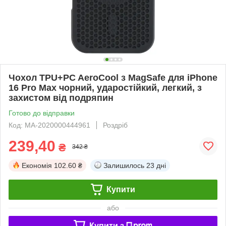
Чохол TPU+PC AeroCool з MagSafe для iPhone
16 Pro Max чорний, ударостійкий, легкий, з
захистом від подряпин
Готово до відправки
Код: MA-2020000444961
Роздріб
239,40
₴
342 ₴
Економія
102.60 ₴
Залишилось
23 дні
Купити
або
Купити з