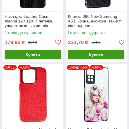
Накладка Leather Case
Книжка 360 New Samsung
Xiaomi 12 / 12X, Плетінка,
A53, чорна, екокожа, захист
ультратонка, захист від
від подряпин
подряпин і пилу
Готово до відправки
Готово до відправки
179,90
231,70
₴
₴
257 ₴
331 ₴
Купити
Купити
SALE
–30%
Супер ціна
–30%