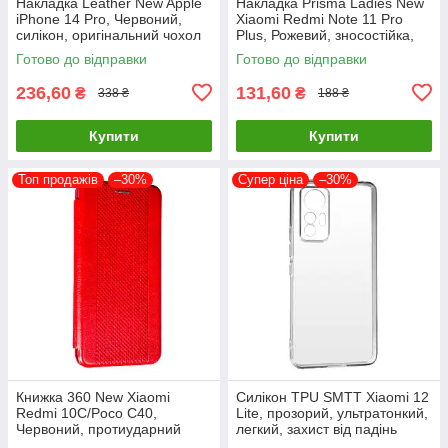
Накладка Leather New Apple
Накладка Prisma Ladies New
iPhone 14 Pro, Червоний,
Xiaomi Redmi Note 11 Pro
силікон, оригінальний чохол
Plus, Рожевий, зносостійка,
пилонепроникна
Готово до відправки
Готово до відправки
236,60
131,60
₴
₴
338 ₴
188 ₴
Купити
Купити
Топ продажів
–30%
Супер ціна
–30%
Книжка 360 New Xiaomi
Силікон TPU SMTT Xiaomi 12
Redmi 10C/Poco C40,
Lite, прозорий, ультратонкий,
Червоний, протиударний
легкий, захист від падінь
чохол з екокожі