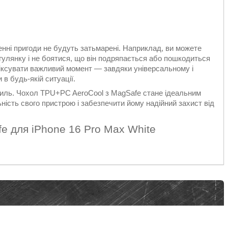
нні пригоди не будуть затьмарені. Наприклад, ви можете
огулянку і не боятися, що він подряпається або пошкодиться
фіксувати важливий момент — завдяки універсальному і
в будь-якій ситуації.
стиль. Чохол TPU+PC AeroCool з MagSafe стане ідеальним
ність свого пристрою і забезпечити йому надійний захист від
e для iPhone 16 Pro Max White