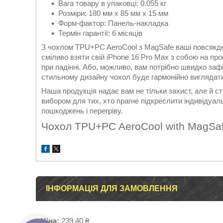
Вага товару в упаковці: 0.055 кг
Розміри: 180 мм x 85 мм x 15 мм
Форм-фактор: Панель-накладка
Термін гарантії: 6 місяців
З чохлом TPU+PC AeroCool з MagSafe ваші повсякде
сміливо взяти свій iPhone 16 Pro Max з собою на пр
при падінні. Або, можливо, вам потрібно швидко за
стильному дизайну чохол буде гармонійно виглядати 
Наша продукція надає вам не тільки захист, але й 
вибором для тих, хто прагне підкреслити індивідуаль
пошкоджень і перегріву.
Чохол TPU+PC AeroCool with MagSaf
ІНФОРМАЦІЯ ДЛЯ ЗАМОВЛЕННЯ
Ціна:
239,40 ₴