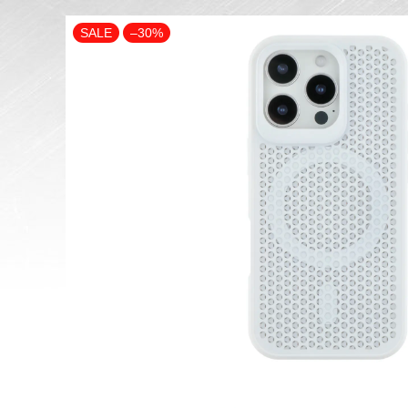
SALE
–30%