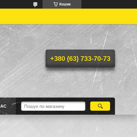
Кошик
+380 (63) 733-70-73
НАС