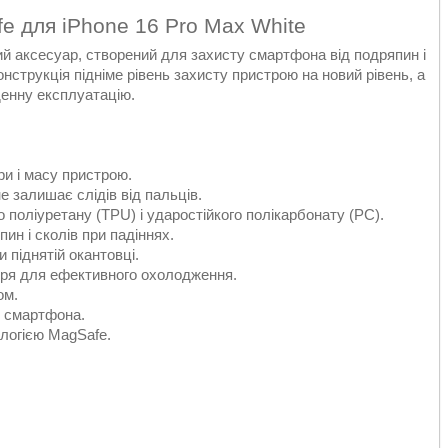
e для iPhone 16 Pro Max White
й аксесуар, створений для захисту смартфона від подряпин і
конструкція підніме рівень захисту пристрою на новий рівень, а
енну експлуатацію.
ри і масу пристрою.
е залишає слідів від пальців.
 поліуретану (TPU) і ударостійкого полікарбонату (PC).
ин і сколів при падіннях.
 піднятій окантовці.
тря для ефективного охолодження.
ом.
в смартфона.
ологією MagSafe.