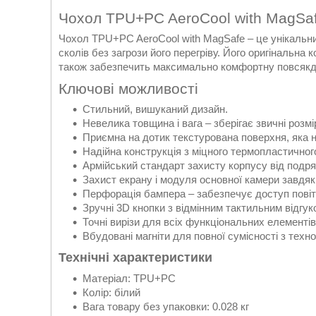
Чохол TPU+PC AeroCool with MagSaf
Чохол TPU+PC AeroCool with MagSafe – це унікальни
сколів без загрози його перегріву. Його оригінальна 
також забезпечить максимально комфортну повсякд
Ключові можливості
Стильний, вишуканий дизайн.
Невелика товщина і вага – зберігає звичні розмі
Приємна на дотик текстурована поверхня, яка н
Надійна конструкція з міцного термопластичного
Армійський стандарт захисту корпусу від подряп
Захист екрану і модуля основної камери завдяки
Перфорація бампера – забезпечує доступ пові
Зручні 3D кнопки з відмінним тактильним відгук
Точні вирізи для всіх функціональних елементі
Вбудовані магніти для повної сумісності з техн
Технічні характеристики
Матеріал: TPU+PC
Колір: білий
Вага товару без упаковки: 0.028 кг