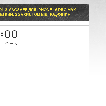
L З MAGSAFE ДЛЯ IPHONE 16 PRO MAX
ЛЕГКИЙ, З ЗАХИСТОМ ВІД ПОДРЯПИН
0
0
Секунд