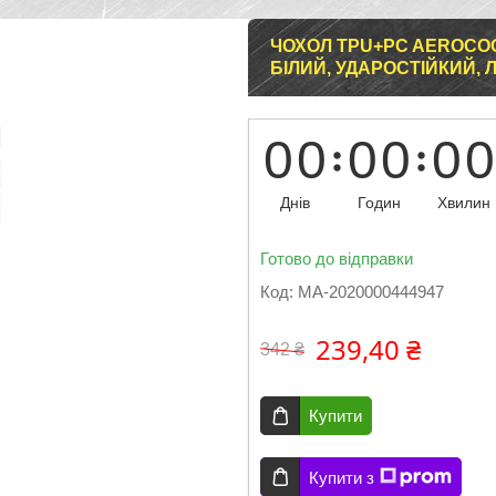
ЧОХОЛ TPU+PC AEROCOO
БІЛИЙ, УДАРОСТІЙКИЙ, 
0
0
0
0
0
0
Днів
Годин
Хвилин
Готово до відправки
Код:
MA-2020000444947
239,40 ₴
342 ₴
Купити
Купити з