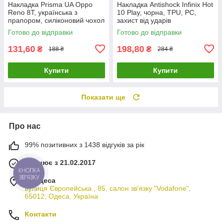
Накладка Prisma UA Oppo
Накладка Antishock Infinix Hot
Reno 8T, українська з
10 Play, чорна, TPU, PC,
прапором, силіконовий чохол
захист від ударів
для захисту телефону
Готово до відправки
Готово до відправки
131,60
198,80
₴
₴
188 ₴
284 ₴
Купити
Купити
Показати ще
Про нас
99% позитивних з 1438 відгуків за рік
Працює з 21.02.2017
КНОПКА
ЗВ'ЯЗКУ
м. Одеса
вулиця Європейська , 85, салон зв'язку "Vodafone",
65012, Одеса, Україна
Контакти