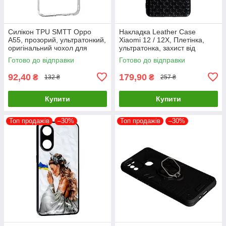
Силікон TPU SMTT Oppo
Накладка Leather Case
A55, прозорий, ультратонкий,
Xiaomi 12 / 12X, Плетінка,
оригінальний чохол для
ультратонка, захист від
захисту смартфона
подряпин і пилу
Готово до відправки
Готово до відправки
92,40
179,90
₴
₴
132 ₴
257 ₴
Купити
Купити
Топ продажів
–30%
Топ продажів
–30%