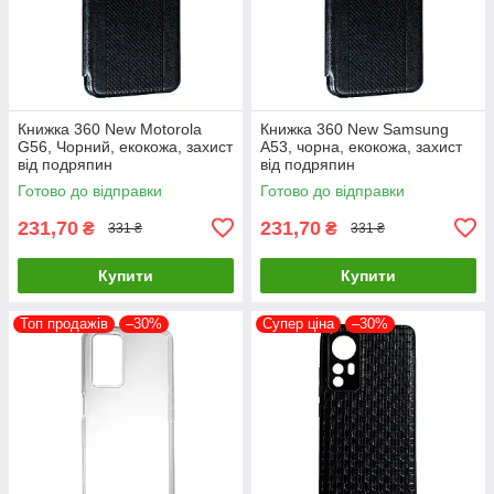
Книжка 360 New Motorola
Книжка 360 New Samsung
G56, Чорний, екокожа, захист
A53, чорна, екокожа, захист
від подряпин
від подряпин
Готово до відправки
Готово до відправки
231,70
231,70
₴
₴
331 ₴
331 ₴
Купити
Купити
Топ продажів
–30%
Супер ціна
–30%