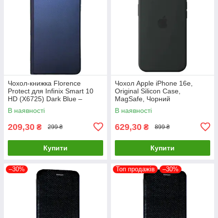
Чохол-книжка Florence
Чохол Apple iPhone 16e,
Protect для Infinix Smart 10
Original Silicon Case,
HD (X6725) Dark Blue –
MagSafe, Чорний
стильний та надійний захист
В наявності
В наявності
смартфона з магнітно
209,30
629,30
₴
₴
299 ₴
899 ₴
Купити
Купити
–30%
Топ продажів
–30%