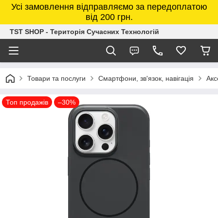
Усі замовлення відправляємо за передоплатою
від 200 грн.
TST SHOP - Територія Сучасних Технологій
Товари та послуги
Смартфони, зв'язок, навігація
Акс
Топ продажів
–30%