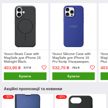
Чохол Beats Case with
Чохол Silicone Case with
Чохо
MagSafe для iPhone 16
MagSafe для iPhone 16
MagS
Midnight Black,
Pro Колір Ультрамарин,
Plus
оригінальний чохол з
оригінальний чохол з
ориг
403,90
532,70
403
₴
₴
577 ₴
761 ₴
MagSafe, стильний та
MagSafe
MagS
функціональний
функ
Купити
Купити
Акційні пропозиції та новинки
–30%
–30%