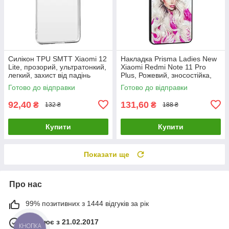
Силікон TPU SMTT Xiaomi 12
Накладка Prisma Ladies New
Lite, прозорий, ультратонкий,
Xiaomi Redmi Note 11 Pro
легкий, захист від падінь
Plus, Рожевий, зносостійка,
пилонепроникна
Готово до відправки
Готово до відправки
92,40
131,60
₴
₴
132 ₴
188 ₴
Купити
Купити
Показати ще
Про нас
99% позитивних з 1444 відгуків за рік
Працює з 21.02.2017
КНОПКА