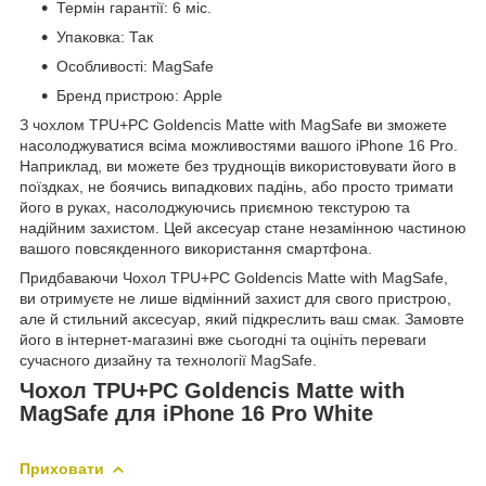
Термін гарантії: 6 міс.
Упаковка: Так
Особливості: MagSafe
Бренд пристрою: Apple
З чохлом TPU+PC Goldencis Matte with MagSafe ви зможете
насолоджуватися всіма можливостями вашого iPhone 16 Pro.
Наприклад, ви можете без труднощів використовувати його в
поїздках, не боячись випадкових падінь, або просто тримати
його в руках, насолоджуючись приємною текстурою та
надійним захистом. Цей аксесуар стане незамінною частиною
вашого повсякденного використання смартфона.
Придбаваючи Чохол TPU+PC Goldencis Matte with MagSafe,
ви отримуєте не лише відмінний захист для свого пристрою,
але й стильний аксесуар, який підкреслить ваш смак. Замовте
його в інтернет-магазині вже сьогодні та оцініть переваги
сучасного дизайну та технології MagSafe.
Чохол TPU+PC Goldencis Matte with
MagSafe для iPhone 16 Pro White
Приховати