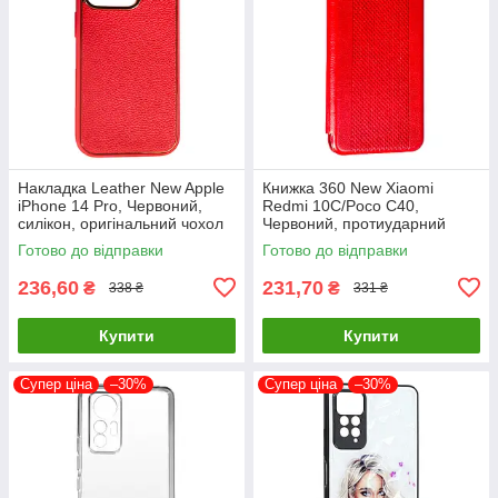
Накладка Leather New Apple
Книжка 360 New Xiaomi
iPhone 14 Pro, Червоний,
Redmi 10C/Poco C40,
силікон, оригінальний чохол
Червоний, протиударний
чохол з екокожі
Готово до відправки
Готово до відправки
236,60
231,70
₴
₴
338 ₴
331 ₴
Купити
Купити
Супер ціна
–30%
Супер ціна
–30%