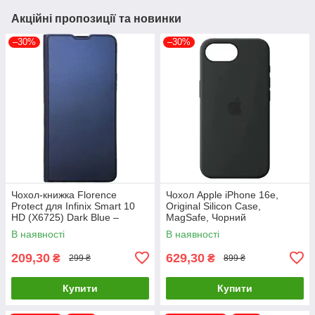
Акційні пропозиції та новинки
–30%
–30%
Чохол-книжка Florence
Чохол Apple iPhone 16e,
Protect для Infinix Smart 10
Original Silicon Case,
HD (X6725) Dark Blue –
MagSafe, Чорний
стильний та надійний захист
В наявності
В наявності
смартфона з магнітно
209,30
629,30
₴
₴
299 ₴
899 ₴
Купити
Купити