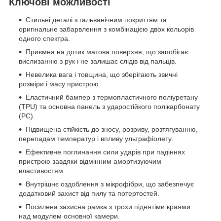
Ключові можливості
Стильні деталі з гальванічним покриттям та
оригінальне забарвлення з комбінацією двох кольорів
одного спектра.
Приємна на дотик матова поверхня, що запобігає
вислизанню з рук і не залишає слідів від пальців.
Невелика вага і товщина, що зберігають звичні
розміри і масу пристрою.
Еластичний бампер з термопластичного поліуретану
(TPU) та основна панель з ударостійкого полікарбонату
(PC).
Підвищена стійкість до зносу, розриву, розтягуванню,
перепадам температур і впливу ультрафіолету.
Ефективне поглинання сили ударів при падіннях
пристрою завдяки відмінним амортизуючим
властивостям.
Внутрішнє оздоблення з мікрофібри, що забезпечує
додатковий захист від пилу та потертостей.
Посилена захисна рамка з трохи піднятіми краями
над модулем основної камери.