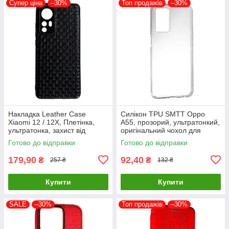
Супер ціна
–30%
Топ продажів
–30%
Накладка Leather Case
Силікон TPU SMTT Oppo
Xiaomi 12 / 12X, Плетінка,
A55, прозорий, ультратонкий,
ультратонка, захист від
оригінальний чохол для
подряпин і пилу
захисту смартфона
Готово до відправки
Готово до відправки
179,90
92,40
₴
₴
257 ₴
132 ₴
Купити
Купити
SALE
–30%
Топ продажів
–30%