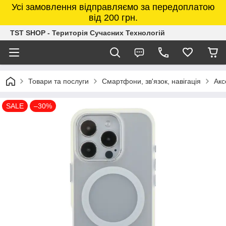
Усі замовлення відправляємо за передоплатою
від 200 грн.
TST SHOP - Територія Сучасних Технологій
Товари та послуги
Смартфони, зв'язок, навігація
Акс
SALE
–30%