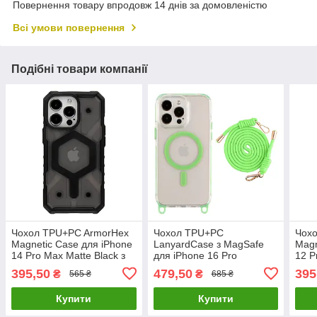
Повернення товару впродовж 14 днів за домовленістю
Всі умови повернення
Подібні товари компанії
Чохол TPU+PC ArmorHex
Чохол TPU+PC
Чох
Magnetic Case для iPhone
LanyardCase з MagSafe
Magn
14 Pro Max Matte Black з
для iPhone 16 Pro
12 P
MagSafe та захистом від
Флуоресцентний зелений,
Сіри
395,50
479,50
395
₴
₴
565 ₴
685 ₴
ударів
легкий і стильний, захист
удар
від ударів
Mag
Купити
Купити