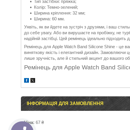
Тип застібки: пряжка;
Колір: Темно-зелений;
Ширина кріплення: 32 мм;
Ширина: 60 мм.
Уявіть, як ви йдете на зустріч з друзями, і ваш стил
до себе увагу. Або ви вирушаєте на пробіжку, не ту
надійній застібці. Цей ремінець ідеально підходить 
Ремінець для Apple Watch Band Silicone Shine - це в
виняткову якість і елегантний дизайн. Замовляючи ц
лише зручність, але й стильний акцент до вашого об
Ремінець для Apple Watch Band Sili
ІНФОРМАЦІЯ ДЛЯ ЗАМОВЛЕННЯ
Ціна:
67 ₴