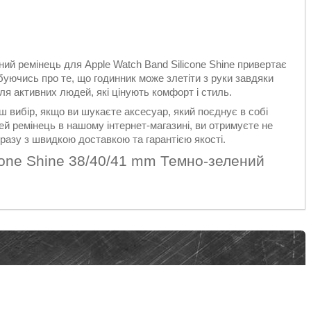
ьний ремінець для Apple Watch Band Silicone Shine привертає
рбуючись про те, що годинник може злетіти з руки завдяки
для активних людей, які цінують комфорт і стиль.
аш вибір, якщо ви шукаєте аксесуар, який поєднує в собі
ей ремінець в нашому інтернет-магазині, ви отримуєте не
разу з швидкою доставкою та гарантією якості.
cone Shine 38/40/41 mm Темно-зелений