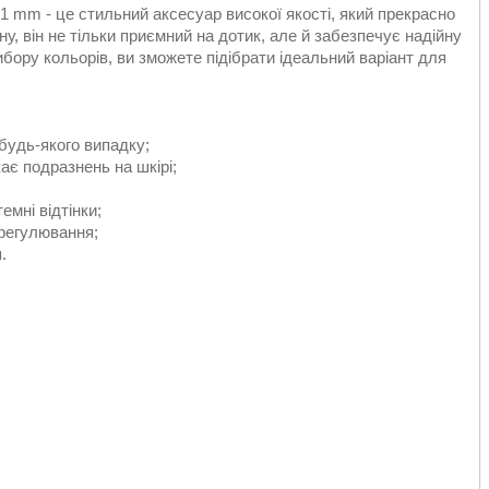
41 mm - це стильний аксесуар високої якості, який прекрасно
у, він не тільки приємний на дотик, але й забезпечує надійну
ибору кольорів, ви зможете підібрати ідеальний варіант для
будь-якого випадку;
кає подразнень на шкірі;
емні відтінки;
 регулювання;
.