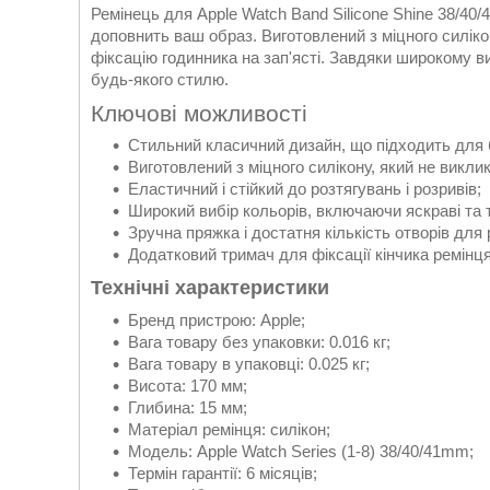
Ремінець для Apple Watch Band Silicone Shine 38/40/
доповнить ваш образ. Виготовлений з міцного силікон
фіксацію годинника на зап'ясті. Завдяки широкому в
будь-якого стилю.
Ключові можливості
Стильний класичний дизайн, що підходить для 
Виготовлений з міцного силікону, який не викли
Еластичний і стійкий до розтягувань і розривів;
Широкий вибір кольорів, включаючи яскраві та т
Зручна пряжка і достатня кількість отворів для
Додатковий тримач для фіксації кінчика ремінця
Технічні характеристики
Бренд пристрою: Apple;
Вага товару без упаковки: 0.016 кг;
Вага товару в упаковці: 0.025 кг;
Висота: 170 мм;
Глибина: 15 мм;
Матеріал ремінця: силікон;
Модель: Apple Watch Series (1-8) 38/40/41mm;
Термін гарантії: 6 місяців;