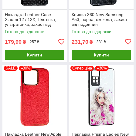
Накладка Leather Case
Книжка 360 New Samsung
Xiaomi 12 / 12X, Плетінка,
A53, чорна, екокожа, захист
ультратонка, захист від
від подряпин
подряпин і пилу
Готово до відправки
Готово до відправки
179,90
231,70
₴
₴
257 ₴
331 ₴
Купити
Купити
SALE
–30%
Супер ціна
–30%
Накладка Leather New Apple
Накладка Prisma Ladies New