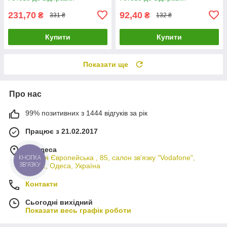
231,70
92,40
₴
₴
331 ₴
132 ₴
Купити
Купити
Показати ще
Про нас
99% позитивних з 1444 відгуків за рік
Працює з 21.02.2017
м. Одеса
вулиця Європейська , 85, салон зв'язку "Vodafone",
КНОПКА
ЗВ'ЯЗКУ
65012, Одеса, Україна
Контакти
Сьогодні вихідний
Показати весь графік роботи