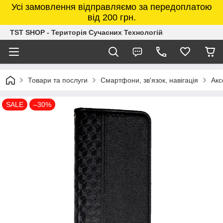
Усі замовлення відправляємо за передоплатою
від 200 грн.
TST SHOP - Територія Сучасних Технологій
Товари та послуги
Смартфони, зв'язок, навігація
Акс
SALE
–30%