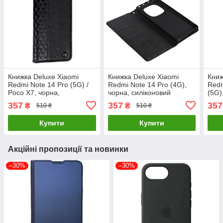
Книжка Deluxe Xiaomi
Книжка Deluxe Xiaomi
Книж
Redmi Note 14 Pro (5G) /
Redmi Note 14 Pro (4G),
Redm
Poco X7, чорна,
чорна, силіконовий
(5G)
силіконовий бампер,
бампер, магнітна кришка
бамп
357
357
357
₴
₴
510 ₴
510 ₴
магнітна кришка
Купити
Купити
Акційні пропозиції та новинки
–30%
–30%