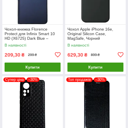
Чохол-книжка Florence
Чохол Apple iPhone 16e,
Protect для Infinix Smart 10
Original Silicon Case,
HD (X6725) Dark Blue –
MagSafe, Чорний
стильний та надійний захист
В наявності
В наявності
смартфона з магнітно
209,30
629,30
₴
₴
299 ₴
899 ₴
Купити
Купити
Супер ціна
–30%
Топ продажів
–30%