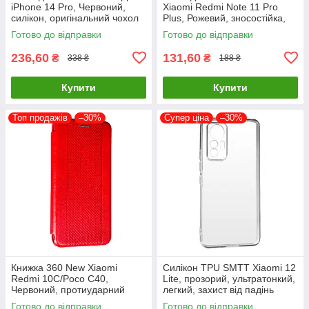
iPhone 14 Pro, Червоний,
Xiaomi Redmi Note 11 Pro
силікон, оригінальний чохол
Plus, Рожевий, зносостійка,
пилонепроникна
Готово до відправки
Готово до відправки
236,60
131,60
₴
₴
338 ₴
188 ₴
Купити
Купити
Топ продажів
–30%
Супер ціна
–30%
Книжка 360 New Xiaomi
Силікон TPU SMTT Xiaomi 12
Redmi 10C/Poco C40,
Lite, прозорий, ультратонкий,
Червоний, протиударний
легкий, захист від падінь
чохол з екокожі
Готово до відправки
Готово до відправки