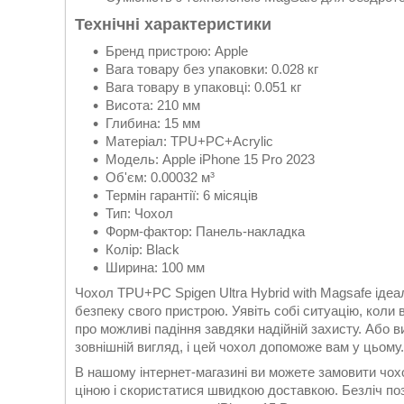
Технічні характеристики
Бренд пристрою: Apple
Вага товару без упаковки: 0.028 кг
Вага товару в упаковці: 0.051 кг
Висота: 210 мм
Глибина: 15 мм
Матеріал: TPU+PC+Acrylic
Модель: Apple iPhone 15 Pro 2023
Об'єм: 0.00032 м³
Термін гарантії: 6 місяців
Тип: Чохол
Форм-фактор: Панель-накладка
Колір: Black
Ширина: 100 мм
Чохол TPU+PC Spigen Ultra Hybrid with Magsafe ідеа
безпеку свого пристрою. Уявіть собі ситуацію, коли 
про можливі падіння завдяки надійній захисту. Або в
зовнішній вигляд, і цей чохол допоможе вам у цьому.
В нашому інтернет-магазині ви можете замовити чох
ціною і скористатися швидкою доставкою. Безліч пози