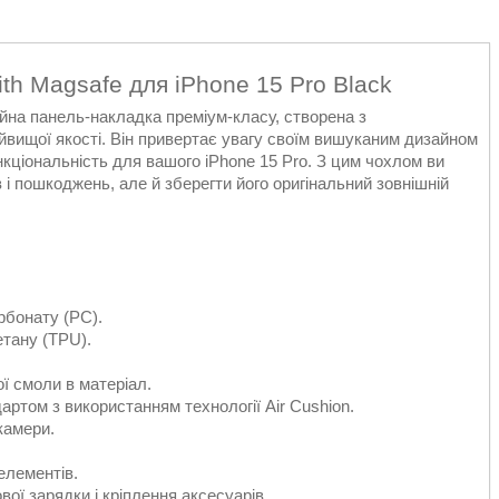
th Magsafe для iPhone 15 Pro Black
ійна панель-накладка преміум-класу, створена з
йвищої якості. Він привертає увагу своїм вишуканим дизайном
нкціональність для вашого iPhone 15 Pro. З цим чохлом ви
в і пошкоджень, але й зберегти його оригінальний зовнішній
рбонату (PC).
тану (TPU).
ї смоли в матеріал.
артом з використанням технології Air Cushion.
камери.
 елементів.
ої зарядки і кріплення аксесуарів.