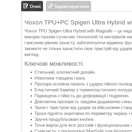
Опис
Характеристики
Чохол TPU+PC Spigen Ultra Hybrid wi
Чохол TPU Spigen Ultra Hybrid with Magsafe – це над
використанням сучасних технологій та матеріалів на
і високим рівнем захисту, забезпечуючи відмінну фу
зможете не тільки захистити своє пристрій від ударі
вигляд.
Ключові можливості
Стильний, елегантний дизайн.
Невелика товщина і вага.
Прозора основна панель з ударостійкого поліка
Еластичний бампер з термопластичного поліуре
Підвищена стійкість до деформації і подряпин.
Довговічна прозорість завдяки додаванню синьо
Захист пристрою від ударів за військовим станд
Трохи піднята окантовка по периметру екрану і 
Зручні продубльовані кнопки.
Точні вирізи для всіх роз'ємів і функціональних
Сумісність з технологією MagSafe для бездротов