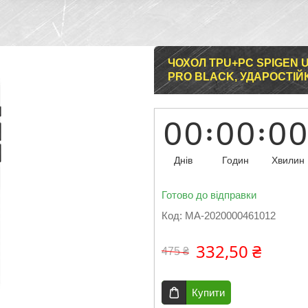
ЧОХОЛ TPU+PC SPIGEN U
PRO BLACK, УДАРОСТІЙ
0
0
0
0
0
0
Днів
Годин
Хвилин
Готово до відправки
Код:
MA-2020000461012
332,50 ₴
475 ₴
Купити