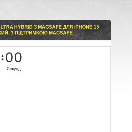
LTRA HYBRID З MAGSAFE ДЛЯ IPHONE 15
КИЙ, З ПІДТРИМКОЮ MAGSAFE
0
0
Секунд