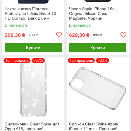
Чохол-книжка Florence
Чохол Apple iPhone 16e,
Protect для Infinix Smart 10
Original Silicon Case,
HD (X6725) Dark Blue –
MagSafe, Чорний
стильний та надійний захист
В наявності
В наявності
смартфона з магнітно
209,30
629,30
₴
₴
299 ₴
899 ₴
Купити
Купити
Топ продажів
–30%
Топ продажів
–30%
Силіконовий Clear Shine для
Силікон Clear Shine Apple
Oppo A15, прозорий,
iPhone 12 mini, Прозорий,