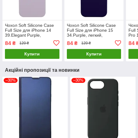
Чохол Soft Silicone Case
Чохол Soft Silicone Case
Чохо
Full Size для iPhone 14
Full Size для iPhone 15
Full
39.Elegant Purple,
34.Purple, легкий,
Pro 
силіконовий, легкий,
класичний, силіконовий, 6
легк
84
84
84
₴
₴
120 ₴
120 ₴
класичний
міс. гарантії
гара
Купити
Купити
Акційні пропозиції та новинки
–30%
–30%