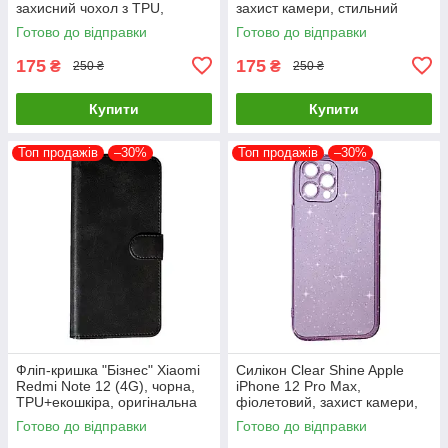
захисний чохол з TPU,
захист камери, стильний
оригінальний стиль
дизайн
Готово до відправки
Готово до відправки
175
175
₴
₴
250 ₴
250 ₴
Купити
Купити
Топ продажів
–30%
Топ продажів
–30%
Фліп-кришка "Бізнес" Xiaomi
Силікон Clear Shine Apple
Redmi Note 12 (4G), чорна,
iPhone 12 Pro Max,
TPU+екошкіра, оригінальна
фіолетовий, захист камери,
високоякісний матеріал
Готово до відправки
Готово до відправки