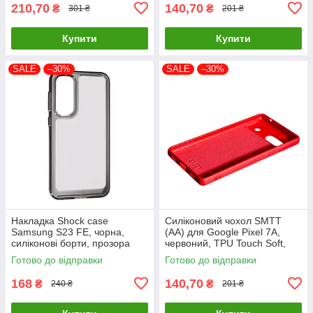
210,70
140,70
₴
₴
301 ₴
201 ₴
Купити
Купити
SALE
–30%
SALE
–30%
Накладка Shock case
Силіконовий чохол SMTT
Samsung S23 FE, чорна,
(AA) для Google Pixel 7A,
силіконові борти, прозора
червоний, TPU Touch Soft,
задня кришка
оригінальний чохол для
Готово до відправки
Готово до відправки
захисту смартфона
168
140,70
₴
₴
240 ₴
201 ₴