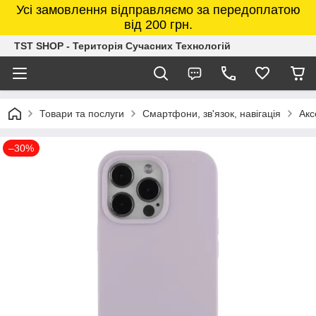
Усі замовлення відправляємо за передоплатою
від 200 грн.
TST SHOP - Територія Сучасних Технологій
Товари та послуги
Смартфони, зв'язок, навігація
Акс
–30%