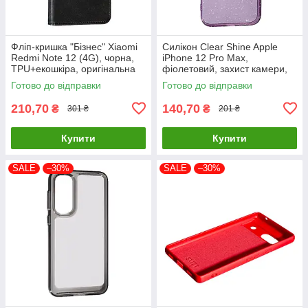
Фліп-кришка "Бізнес" Xiaomi
Силікон Clear Shine Apple
Redmi Note 12 (4G), чорна,
iPhone 12 Pro Max,
TPU+екошкіра, оригінальна
фіолетовий, захист камери,
високоякісний матеріал
Готово до відправки
Готово до відправки
210,70
140,70
₴
₴
301 ₴
201 ₴
Купити
Купити
SALE
–30%
SALE
–30%