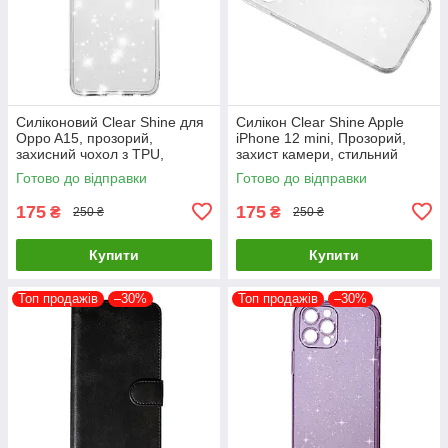
Силіконовий Clear Shine для
Силікон Clear Shine Apple
Oppo A15, прозорий,
iPhone 12 mini, Прозорий,
захисний чохол з TPU,
захист камери, стильний
оригінальний стиль
дизайн
Готово до відправки
Готово до відправки
175
175
₴
₴
250 ₴
250 ₴
Купити
Купити
Топ продажів
–30%
Топ продажів
–30%