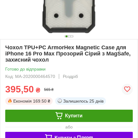
Чохол TPU+PC ArmorHex Magnetic Case для
iPhone 16 Pro Max Прозорий Сірий з MagSafe,
захисний чохол
Готово до відправки
Код: MA-2020000464570
Роздріб
395,50
₴
565 ₴
Економія
169.50 ₴
Залишилось
25 днів
Купити
або
Купити з