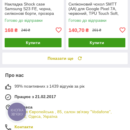
Накладка Shock case
Силіконовий чохол SMTT
Samsung S23 FE, чорна,
(AA) для Google Pixel 7A,
силіконові борти, прозора
червоний, TPU Touch Soft,
задня кришка
оригінальний чохол для
Готово до відправки
Готово до відправки
захисту смартфона
168
140,70
₴
₴
240 ₴
201 ₴
Купити
Купити
Показати ще
Про нас
99% позитивних з 1439 відгуків за рік
Працює з 21.02.2017
м. Одеса
вулиця Європейська , 85, салон зв'язку "Vodafone",
65012, Одеса, Україна
Контакти