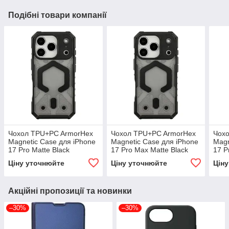
Подібні товари компанії
Чохол TPU+PC ArmorHex
Чохол TPU+PC ArmorHex
Чох
Magnetic Case для iPhone
Magnetic Case для iPhone
Magn
17 Pro Matte Black
17 Pro Max Matte Black
17 P
Blac
Ціну уточнюйте
Ціну уточнюйте
Цін
Акційні пропозиції та новинки
–30%
–30%