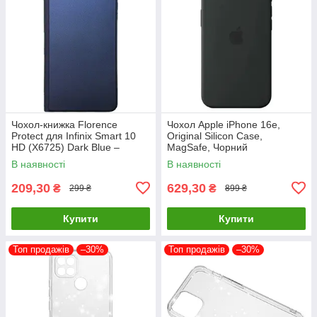
Чохол-книжка Florence
Чохол Apple iPhone 16e,
Protect для Infinix Smart 10
Original Silicon Case,
HD (X6725) Dark Blue –
MagSafe, Чорний
стильний та надійний захист
В наявності
В наявності
смартфона з магнітно
209,30
629,30
₴
₴
299 ₴
899 ₴
Купити
Купити
Топ продажів
–30%
Топ продажів
–30%