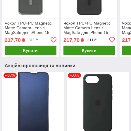
Чохол TPU+PC Magnetic
Чохол TPU+PC Magnetic
Чохо
Matte Camera Lens з
Matte Camera Lens з
Matt
MagSafe для iPhone 15
MagSafe для iPhone 15
MagS
Колір Сірий, легкий і
Pro Колір Чорний, легкий і
Pro 
217,70
217,70
217
₴
₴
311 ₴
311 ₴
міцний
міцний
легк
Купити
Купити
Акційні пропозиції та новинки
–30%
–30%