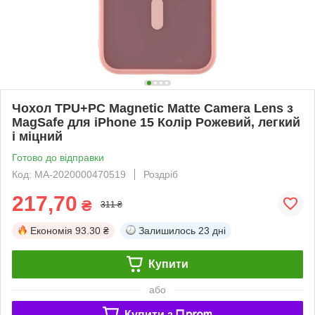
Чохол TPU+PC Magnetic Matte Camera Lens з
MagSafe для iPhone 15 Колір Рожевий, легкий
і міцний
Готово до відправки
Код: MA-2020000470519
Роздріб
217,70
₴
311 ₴
Економія
93.30 ₴
Залишилось
23 дні
Купити
або
Купити з