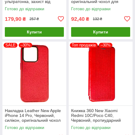
ультратонка, захист від
оригінальний чохол для
подряпин і пилу
захисту смартфона
Готово до відправки
Готово до відправки
179,90
92,40
₴
₴
257 ₴
132 ₴
Купити
Купити
SALE
–30%
Топ продажів
–30%
Накладка Leather New Apple
Книжка 360 New Xiaomi
iPhone 14 Pro, Червоний,
Redmi 10C/Poco C40,
силікон, оригінальний чохол
Червоний, протиударний
чохол з екокожі
Готово до відправки
Готово до відправки