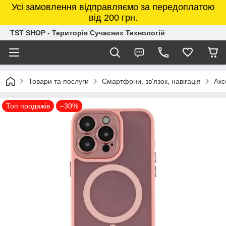
Усі замовлення відправляємо за передоплатою
від 200 грн.
TST SHOP - Територія Сучасних Технологій
Товари та послуги
Смартфони, зв'язок, навігація
Акс
Топ продажів
–30%