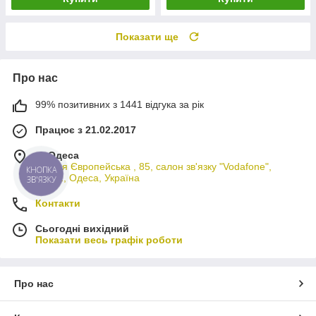
Показати ще
Про нас
99% позитивних з 1441 відгука за рік
Працює з 21.02.2017
м. Одеса
вулиця Європейська , 85, салон зв'язку "Vodafone",
КНОПКА
65012, Одеса, Україна
ЗВ'ЯЗКУ
Контакти
Сьогодні вихідний
Показати весь графік роботи
Про нас