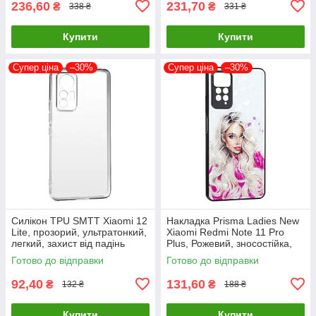
236,60
231,70
₴
₴
338 ₴
331 ₴
Купити
Купити
Супер ціна
–30%
Супер ціна
–30%
Силікон TPU SMTT Xiaomi 12
Накладка Prisma Ladies New
Lite, прозорий, ультратонкий,
Xiaomi Redmi Note 11 Pro
легкий, захист від падінь
Plus, Рожевий, зносостійка,
пилонепроникна
Готово до відправки
Готово до відправки
92,40
131,60
₴
₴
132 ₴
188 ₴
Купити
Купити