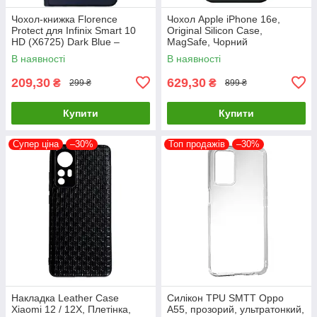
Чохол-книжка Florence
Чохол Apple iPhone 16e,
Protect для Infinix Smart 10
Original Silicon Case,
HD (X6725) Dark Blue –
MagSafe, Чорний
стильний та надійний захист
В наявності
В наявності
смартфона з магнітно
209,30
629,30
₴
₴
299 ₴
899 ₴
Купити
Купити
Супер ціна
–30%
Топ продажів
–30%
Накладка Leather Case
Силікон TPU SMTT Oppo
Xiaomi 12 / 12X, Плетінка,
A55, прозорий, ультратонкий,