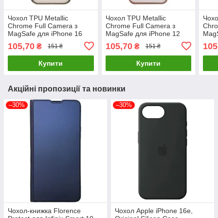
Чохол TPU Metallic
Чохол TPU Metallic
Чохо
Chrome Full Camera з
Chrome Full Camera з
Chro
MagSafe для iPhone 16
MagSafe для iPhone 12
MagS
Pro Titan, MagSafe, легкий
Pro Titan, легкий і міцний,
Pro 
105,70
105,70
105
₴
₴
151 ₴
151 ₴
і міцний
з підтримкою MagSafe
легк
Купити
Купити
Акційні пропозиції та новинки
–30%
–30%
Чохол-книжка Florence
Чохол Apple iPhone 16e,