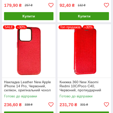
179,90
92,40
₴
₴
257 ₴
132 ₴
Купити
Купити
SALE
–30%
Топ продажів
–30%
Накладка Leather New Apple
Книжка 360 New Xiaomi
iPhone 14 Pro, Червоний,
Redmi 10C/Poco C40,
силікон, оригінальний чохол
Червоний, протиударний
чохол з екокожі
Готово до відправки
Готово до відправки
236,60
231,70
₴
₴
338 ₴
331 ₴