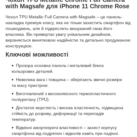
with Magsafe для iPhone 11 Chrome Rose
Чохол TPU Metallic Full Camera with Magsafe – це панель-
накладка преміум класу, яка не тільки захистить смартфон від
пошкоджень, але й підкреслить вишуканий смак його
власника. Він привертає увагу унікальним дизайном,
вирізняється винятковою надійністю та детально продуманою
конструкцією.
Ключові можливості
Прозора основна панель і металевий блиск
кольорових деталей.
Невелика вага і товщина – зберігають звичні розміри
та масу пристрою.
Виготовлений з високоякісного термопластичного
поліуретану (TPU).
Достатня жорсткість і висока еластичність, підвищена
стійкість до розриву, деформації та перепадів
температур.
Відмінні амортизуючі властивості – захист корпусу
смартфона від подряпин і відколів навіть при падінні.