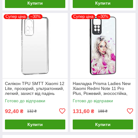
Купити
Купити
Супер ціна
–30%
Супер ціна
–30%
Силікон TPU SMTT Xiaomi 12
Накладка Prisma Ladies New
Lite, прозорий, ультратонкий,
Xiaomi Redmi Note 11 Pro
легкий, захист від падінь
Plus, Рожевий, зносостійка,
пилонепроникна
Готово до відправки
Готово до відправки
92,40
131,60
₴
₴
132 ₴
188 ₴
Купити
Купити