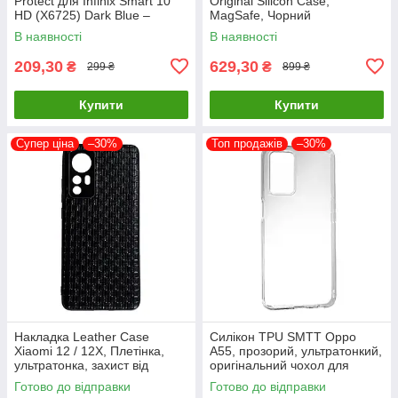
Protect для Infinix Smart 10
Original Silicon Case,
HD (X6725) Dark Blue –
MagSafe, Чорний
стильний та надійний захист
В наявності
В наявності
смартфона з магнітно
209,30
629,30
₴
₴
299 ₴
899 ₴
Купити
Купити
Супер ціна
–30%
Топ продажів
–30%
Накладка Leather Case
Силікон TPU SMTT Oppo
Xiaomi 12 / 12X, Плетінка,
A55, прозорий, ультратонкий,
ультратонка, захист від
оригінальний чохол для
подряпин і пилу
захисту смартфона
Готово до відправки
Готово до відправки