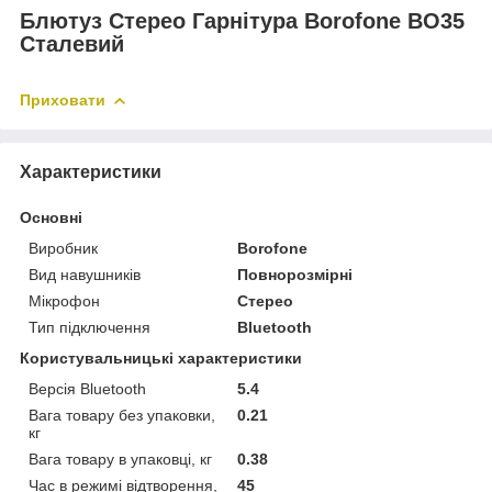
Блютуз Стерео Гарнітура Borofone BO35
Сталевий
Приховати
Характеристики
Основні
Виробник
Borofone
Вид навушників
Повнорозмірні
Мікрофон
Стерео
Тип підключення
Bluetooth
Користувальницькі характеристики
Версія Bluetooth
5.4
Вага товару без упаковки,
0.21
кг
Вага товару в упаковці, кг
0.38
Час в режимі відтворення,
45