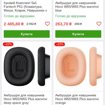
Ігровий Комплект 5в1
Амбушури для навушників
Fantech P51 (Клавіатура,
Hoco W65/W65 Plus магнітні
Миша, Коврик, Навушники з
blue
підставкою) Колір Чорний,
Готово до відправки
Готово до відправки
Оптичний сенсор, RGB
підсвітка
2 485,80
263,70
₴
₴
2 762 ₴
293 ₴
Купити
Купити
–10%
–10%
Амбушури для навушників
Амбушури для навушників
Hoco W65/W65 Plus магнітні
Hoco W65/W65 Plus магнітні
deep space gray
orange