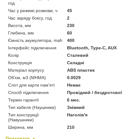
год
Час у режимі розмови, ч
45
Час заряду боксу, год
2
Висота, мм
230
Глибина, мм
60
Ємність акумулятора, mah
400
Інтерфейс підключення
Bluetooth, Type-C, AUX
Колір
Сталевий
Конструкція
Складні
Матеріал корпусу
ABS пластик
Об'єм, м3 (МНМА)
0.0029
Слот для карти пам'яті
Немає
Спосіб підключення
Провідний / бездротової
Термін гарантії
6 мес.
Тип кабеля (Наушники)
Знімний
Тип конструкції
Наголів'я
(Навушники)
Ширина, мм
210
Приховати