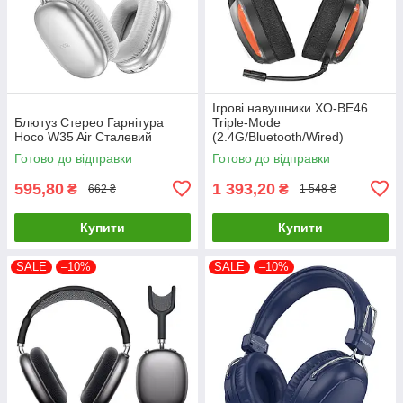
Ігрові навушники XO-BE46
Блютуз Стерео Гарнітура
Triple-Mode
Hoco W35 Air Сталевий
(2.4G/Bluetooth/Wired)
Чорний, повнорозмірні, з
Готово до відправки
Готово до відправки
мікрофоном і зарядкою Type-
C
595,80
1 393,20
₴
₴
662 ₴
1 548 ₴
Купити
Купити
SALE
–10%
SALE
–10%