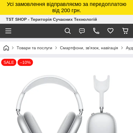
Усі замовлення відправляємо за передоплатою
від 200 грн.
TST SHOP - Територія Сучасних Технологій
Товари та послуги
Смартфони, зв'язок, навігація
Ауд
SALE
–10%