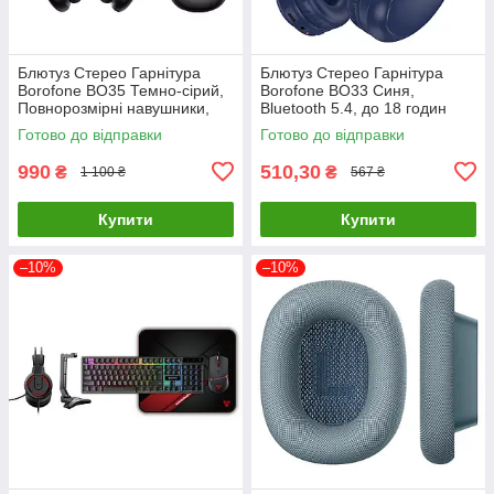
Блютуз Стерео Гарнітура
Блютуз Стерео Гарнітура
Borofone BO35 Темно-сірий,
Borofone BO33 Синя,
Повнорозмірні навушники,
Bluetooth 5.4, до 18 годин
Bluetooth 5.4, 45 годин
роботи
Готово до відправки
Готово до відправки
роботи
990
510,30
₴
₴
1 100 ₴
567 ₴
Купити
Купити
–10%
–10%