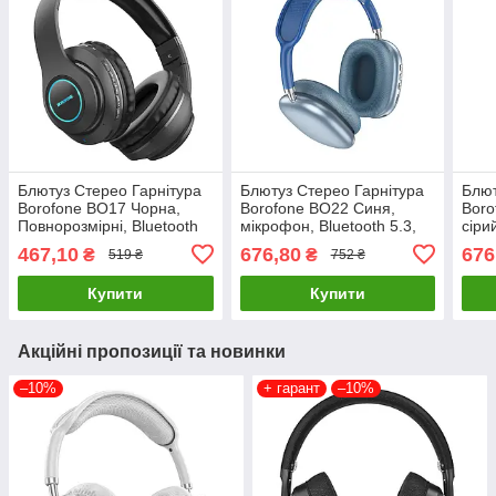
Блютуз Стерео Гарнітура
Блютуз Стерео Гарнітура
Блют
Borofone BO17 Чорна,
Borofone BO22 Синя,
Boro
Повнорозмірні, Bluetooth
мікрофон, Bluetooth 5.3,
сірий
5.0, Час роботи до 7 годин
час роботи 12 годин
5.3,
467,10
676,80
676
₴
₴
519 ₴
752 ₴
Купити
Купити
Акційні пропозиції та новинки
–10%
+ гарант
–10%