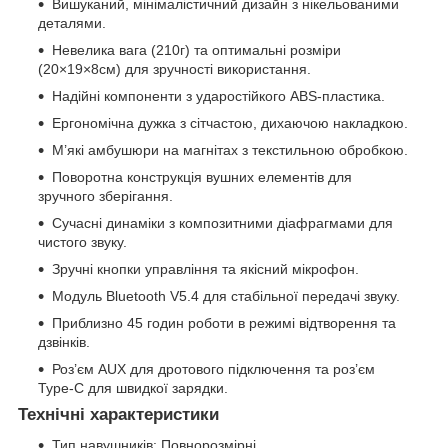
Вишуканий, мінімалістичний дизайн з нікельованими
деталями.
Невелика вага (210г) та оптимальні розміри
(20×19×8см) для зручності використання.
Надійні компоненти з ударостійкого ABS-пластика.
Ергономічна дужка з сітчастою, дихаючою накладкою.
М’які амбушюри на магнітах з текстильною обробкою.
Поворотна конструкція вушних елементів для
зручного зберігання.
Сучасні динаміки з композитними діафрагмами для
чистого звуку.
Зручні кнопки управління та якісний мікрофон.
Модуль Bluetooth V5.4 для стабільної передачі звуку.
Приблизно 45 годин роботи в режимі відтворення та
дзвінків.
Роз’єм AUX для дротового підключення та роз’єм
Type-C для швидкої зарядки.
Технічні характеристики
Тип навушників: Повнорозмірні