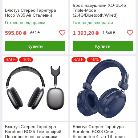
Ігрові навушники XO-BE46
Блютуз Стерео Гарнітура
Triple-Mode
Hoco W35 Air Сталевий
(2.4G/Bluetooth/Wired)
Чорний, повнорозмірні, з
Готово до відправки
Готово до відправки
мікрофоном і зарядкою Type-
C
595,80
1 393,20
₴
₴
662 ₴
1 548 ₴
Купити
Купити
SALE
–10%
SALE
–10%
Блютуз Стерео Гарнітура
Блютуз Стерео Гарнітура
Borofone BO35 Темно-сірий,
Borofone BO33 Синя,
Повнорозмірні навушники,
Bluetooth 5.4, до 18 годин