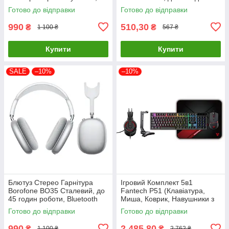
Bluetooth 5.4, 45 годин
роботи
Готово до відправки
Готово до відправки
роботи
990
510,30
₴
₴
1 100 ₴
567 ₴
Купити
Купити
SALE
–10%
–10%
Блютуз Стерео Гарнітура
Ігровий Комплект 5в1
Borofone BO35 Сталевий, до
Fantech P51 (Клавіатура,
45 годин роботи, Bluetooth
Миша, Коврик, Навушники з
5.4, Type-C, AUX
підставкою) Колір Чорний,
Готово до відправки
Готово до відправки
Оптичний сенсор, RGB
підсвітка
990
2 485,80
₴
₴
1 100 ₴
2 762 ₴