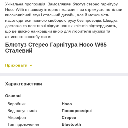
Унікальна пропозиція: Замовляючи блютуз стерео гарнітуру
Hoco W65 в нашому інтернет-магазині, ви отримуєте не тільки
високоякісний звук і стильний дизайн, але й можливість
насолодитися повною свободою руху без проводів. Швидка
доставка та позитивні відгуки наших клієнтів підтверджують,
що це дійсно найкращий вибір для любителів музики та
активного способу життя.
Блютуз Стерео Гарнітура Hoco W65
Сталевий
Приховати
Характеристики
Основні
Виробник
Hoco
Вид навушників
Повнорозмірні
Мікрофон
Стерео
Тип підключення
Bluetooth