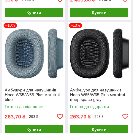
Купити
Купити
–10%
–10%
Амбушури для навушників
Амбушури для навушників
Hoco W65/W65 Plus магнітні
Hoco W65/W65 Plus магнітні
blue
deep space gray
Готово до відправки
Готово до відправки
263,70
263,70
₴
₴
293 ₴
293 ₴
Купити
Купити