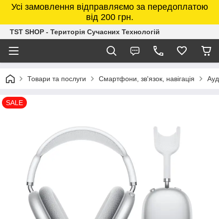
Усі замовлення відправляємо за передоплатою
від 200 грн.
TST SHOP - Територія Сучасних Технологій
Товари та послуги
Смартфони, зв'язок, навігація
Ауд
SALE