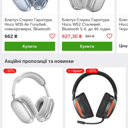
Блютуз Стерео Гарнітура
Блютуз Стерео Гарнітура
Блют
Hoco W35 Air Голубий,
Hoco W52 Сталевий,
Hoco
повнорозмірні, Bluetooth
Bluetooth 5.4, до 46 годин
Чор
5.3, 45 годин роботи
роботи
662
627,30
₴
₴
697 ₴
Цін
Купити
Купити
Акційні пропозиції та новинки
–10%
+ гарант
–10%