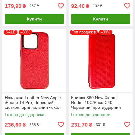
179,90
92,40
₴
₴
257 ₴
132 ₴
Купити
Купити
SALE
–30%
Топ продажів
–30%
Накладка Leather New Apple
Книжка 360 New Xiaomi
iPhone 14 Pro, Червоний,
Redmi 10C/Poco C40,
силікон, оригінальний чохол
Червоний, протиударний
чохол з екокожі
Готово до відправки
Готово до відправки
236,60
231,70
₴
₴
338 ₴
331 ₴