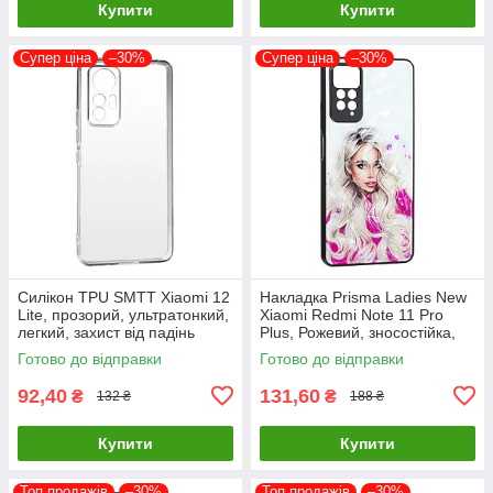
Купити
Купити
Супер ціна
–30%
Супер ціна
–30%
Силікон TPU SMTT Xiaomi 12
Накладка Prisma Ladies New
Lite, прозорий, ультратонкий,
Xiaomi Redmi Note 11 Pro
легкий, захист від падінь
Plus, Рожевий, зносостійка,
пилонепроникна
Готово до відправки
Готово до відправки
92,40
131,60
₴
₴
132 ₴
188 ₴
Купити
Купити
Топ продажів
–30%
Топ продажів
–30%