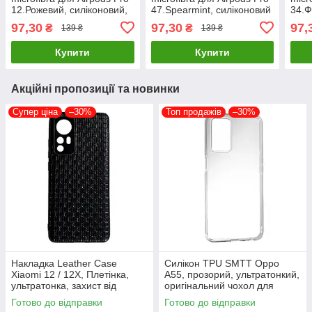
12.Рожевий, силіконовий,
47.Spearmint, силіконовий
34.Ф
з карабіном для зручності
чохол з карабіном
силі
97,30
97,30
97,
₴
₴
139 ₴
139 ₴
використання
кара
Купити
Купити
Акційні пропозиції та новинки
Супер ціна
–30%
Топ продажів
–30%
Накладка Leather Case
Силікон TPU SMTT Oppo
Xiaomi 12 / 12X, Плетінка,
A55, прозорий, ультратонкий,
ультратонка, захист від
оригінальний чохол для
подряпин і пилу
захисту смартфона
Готово до відправки
Готово до відправки