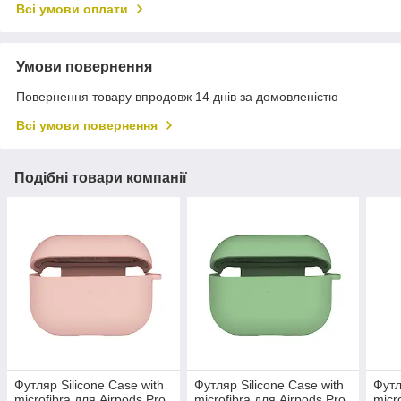
Всі умови оплати
Умови повернення
Повернення товару впродовж 14 днів за домовленістю
Всі умови повернення
Подібні товари компанії
Футляр Silicone Case with
Футляр Silicone Case with
Футл
microfibra для Airpods Pro
microfibra для Airpods Pro
micr