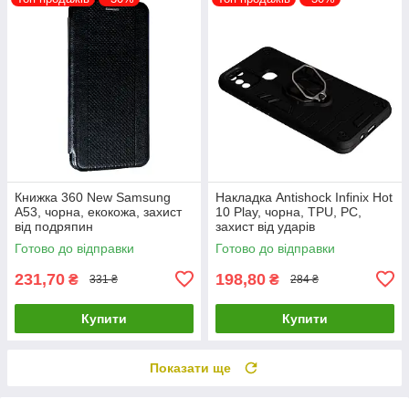
Книжка 360 New Samsung
Накладка Antishock Infinix Hot
A53, чорна, екокожа, захист
10 Play, чорна, TPU, PC,
від подряпин
захист від ударів
Готово до відправки
Готово до відправки
231,70
198,80
₴
₴
331 ₴
284 ₴
Купити
Купити
Показати ще