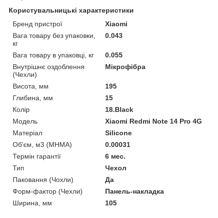
Користувальницькі характеристики
Бренд пристрої
Xiaomi
Вага товару без упаковки,
0.043
кг
Вага товару в упаковці, кг
0.055
Внутрішнє оздоблення
Мікрофібра
(Чехли)
Висота, мм
195
Глибина, мм
15
Колір
18.Black
Мoдель
Xiaomi Redmi Note 14 Pro 4G
Матеріал
Silicone
Об'єм, м3 (МНМА)
0.00031
Термін гарантії
6 мес.
Тип
Чехол
Паковання (Чохли)
Да
Форм-фактор (Чехли)
Панель-накладка
Ширина, мм
105