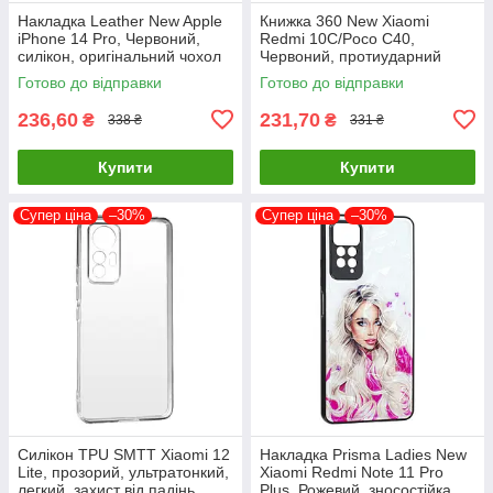
Накладка Leather New Apple
Книжка 360 New Xiaomi
iPhone 14 Pro, Червоний,
Redmi 10C/Poco C40,
силікон, оригінальний чохол
Червоний, протиударний
чохол з екокожі
Готово до відправки
Готово до відправки
236,60
231,70
₴
₴
338 ₴
331 ₴
Купити
Купити
Супер ціна
–30%
Супер ціна
–30%
Силікон TPU SMTT Xiaomi 12
Накладка Prisma Ladies New
Lite, прозорий, ультратонкий,
Xiaomi Redmi Note 11 Pro
легкий, захист від падінь
Plus, Рожевий, зносостійка,