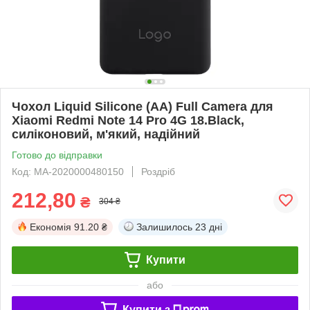
Чохол Liquid Silicone (AA) Full Camera для
Xiaomi Redmi Note 14 Pro 4G 18.Black,
силіконовий, м'який, надійний
Готово до відправки
Код: MA-2020000480150
Роздріб
212,80
₴
304 ₴
Економія
91.20 ₴
Залишилось
23 дні
Купити
або
Купити з