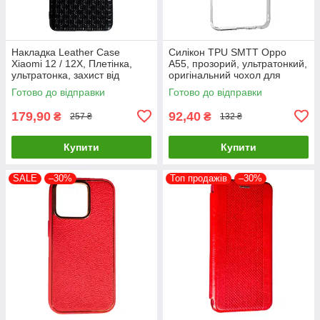
Накладка Leather Case
Силікон TPU SMTT Oppo
Xiaomi 12 / 12X, Плетінка,
A55, прозорий, ультратонкий,
ультратонка, захист від
оригінальний чохол для
подряпин і пилу
захисту смартфона
Готово до відправки
Готово до відправки
179,90
92,40
₴
₴
257 ₴
132 ₴
Купити
Купити
SALE
–30%
Топ продажів
–30%