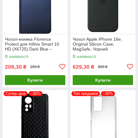
Чохол-книжка Florence
Чохол Apple iPhone 16e,
Protect для Infinix Smart 10
Original Silicon Case,
HD (X6725) Dark Blue –
MagSafe, Чорний
стильний та надійний захист
В наявності
В наявності
смартфона з магнітно
209,30
629,30
₴
₴
299 ₴
899 ₴
Купити
Купити
Супер ціна
–30%
Топ продажів
–30%