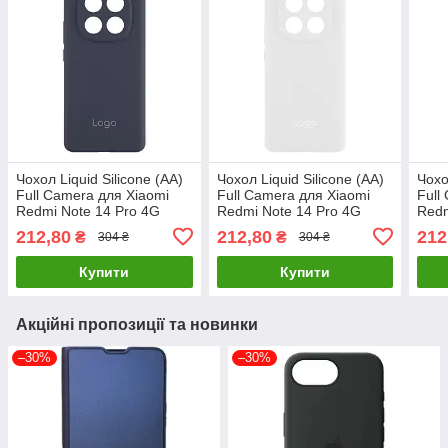
Чохол Liquid Silicone (AA)
Чохол Liquid Silicone (AA)
Чохо
Full Camera для Xiaomi
Full Camera для Xiaomi
Full
Redmi Note 14 Pro 4G
Redmi Note 14 Pro 4G
Redm
08.Темно-синій, м'який і
09.White, силіконовий,
14.R
212,80
212,80
212
₴
₴
304 ₴
304 ₴
надійний чохол
м'який, надійний
чохо
Купити
Купити
Акційні пропозиції та новинки
–30%
–30%