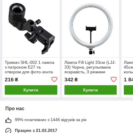
Тримач SHL-002 1 лампа
Лампа Fill Light 33см (LJJ-
Ламп
з патроном E27 та
33) Чорна, регульована
45см
отвором для фото-зонта
яскравість, 3 режими
коль
Чорний, вага 0.21 кг, ABS
світла для фото та відео
3200
216
342
1 8
₴
₴
пластик
для
Купити
Купити
Про нас
99% позитивних з 1446 відгуків за рік
Працює з 21.02.2017