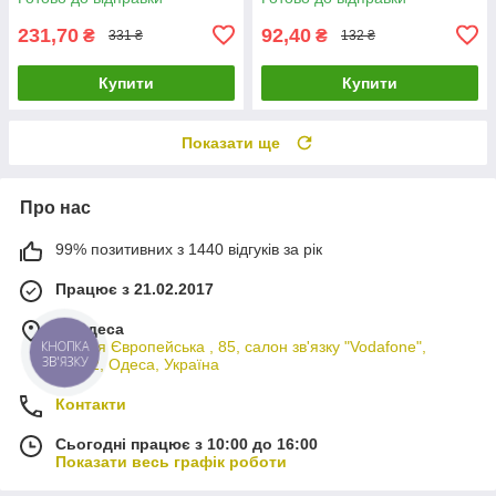
231,70
92,40
₴
₴
331 ₴
132 ₴
Купити
Купити
Показати ще
Про нас
99% позитивних з 1440 відгуків за рік
Працює з 21.02.2017
м. Одеса
вулиця Європейська , 85, салон зв'язку "Vodafone",
КНОПКА
ЗВ'ЯЗКУ
65012, Одеса, Україна
Контакти
Сьогодні працює з 10:00 до 16:00
Показати весь графік роботи