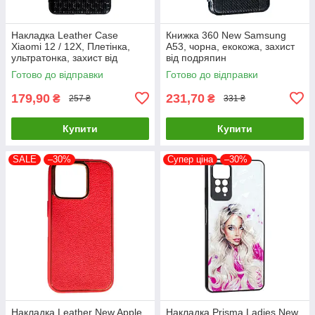
Накладка Leather Case
Книжка 360 New Samsung
Xiaomi 12 / 12X, Плетінка,
A53, чорна, екокожа, захист
ультратонка, захист від
від подряпин
подряпин і пилу
Готово до відправки
Готово до відправки
179,90
231,70
₴
₴
257 ₴
331 ₴
Купити
Купити
SALE
–30%
Супер ціна
–30%
Накладка Leather New Apple
Накладка Prisma Ladies New