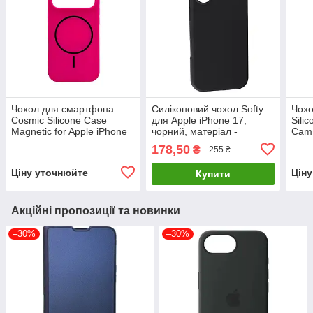
Чохол для смартфона
Силіконовий чохол Softy
Чох
Cosmic Silicone Case
для Apple iPhone 17,
Sili
Magnetic for Apple iPhone
чорний, матеріал -
Cam 
17 Pro 52,Shiny Pink
силікон, оригінальний
Pro 
178,50
₴
255 ₴
чохол
Ціну уточнюйте
Цін
Купити
Акційні пропозиції та новинки
–30%
–30%