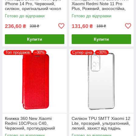
iPhone 14 Pro, Червоний,
Xiaomi Redmi Note 11 Pro
силікон, оригінальний чохол
Plus, Рожевий, зносостійка,
пилонепроникна
Готово до відправки
Готово до відправки
236,60
131,60
₴
₴
338 ₴
188 ₴
Купити
Купити
Топ продажів
–30%
Супер ціна
–30%
Книжка 360 New Xiaomi
Силікон TPU SMTT Xiaomi 12
Redmi 10C/Poco C40,
Lite, прозорий, ультратонкий,
Червоний, протиударний
легкий, захист від падінь
чохол з екокожі
Готово до відправки
Готово до відправки