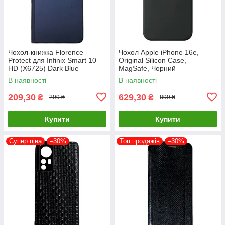
Чохол-книжка Florence
Чохол Apple iPhone 16e,
Protect для Infinix Smart 10
Original Silicon Case,
HD (X6725) Dark Blue –
MagSafe, Чорний
стильний та надійний захист
В наявності
В наявності
смартфона з магнітно
209,30
629,30
₴
₴
299 ₴
899 ₴
Купити
Купити
Супер ціна
–30%
Топ продажів
–30%