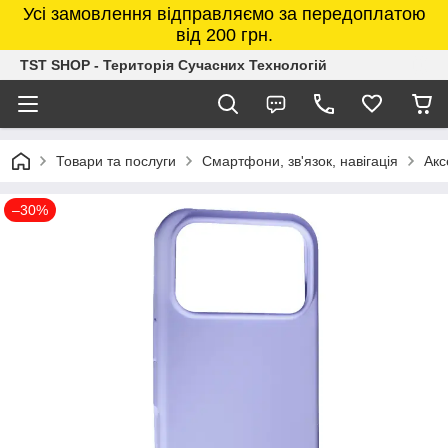
Усі замовлення відправляємо за передоплатою
від 200 грн.
TST SHOP - Територія Сучасних Технологій
Товари та послуги
Смартфони, зв'язок, навігація
Акс
–30%