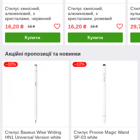
Стилус ємнісний,
Стилус ємнісний,
Стил
алюмінієвий, з
алюмінієвий, з
куль
кристалами, червоний
кристалами, рожевий
мета
проз
16,20
16,20
29,
₴
₴
18 ₴
18 ₴
Купити
Купити
Акційні пропозиції та новинки
–10%
–10%
Стилус Baseus Wise Writing
Стилус Proove Magic Wand
HN1 Universal Version white
SP-03 white