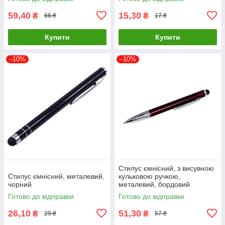
59,40
15,30
₴
₴
66 ₴
17 ₴
Купити
Купити
–10%
–10%
Стилус ємнісний, з висувною
Стилус ємнісний, металевий,
кульковою ручкою,
чорний
металевий, бордовий
Готово до відправки
Готово до відправки
26,10
51,30
₴
₴
29 ₴
57 ₴