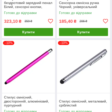
бездротовий зарядний пенал
Сенсорна ємнісна ручка
Білий, сенсорні кнопки,
Чорний, універсальний
акумулятор 90mAh
аксесуар для планшетів і
Готово до відправки
Готово до відправки
смартфонів
323,10
185,40
₴
₴
359 ₴
206 ₴
Купити
Купити
–10%
–10%
Стилус ємнісний,
двосторонній, алюмінієвий,
Стилус ємнісний, металевий,
пурпурний
сріблястий
Готово до відправки
Готово до відправки