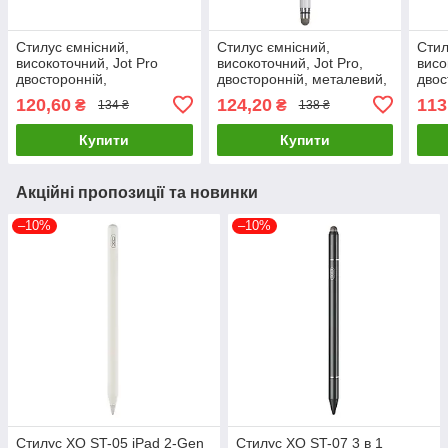
Стилус ємнісний,
Стилус ємнісний,
Стил
високоточний, Jot Pro
високоточний, Jot Pro,
висо
двосторонній,
двосторонній, металевий,
двос
алюмінієвий, з
зі вставкою, білий
зі в
120,60
124,20
113
₴
₴
134 ₴
138 ₴
кріпленням, рожево-
золотистий
Купити
Купити
Акційні пропозиції та новинки
–10%
–10%
Стилус XO ST-05 iPad 2-Gen
Стилус XO ST-07 3 в 1