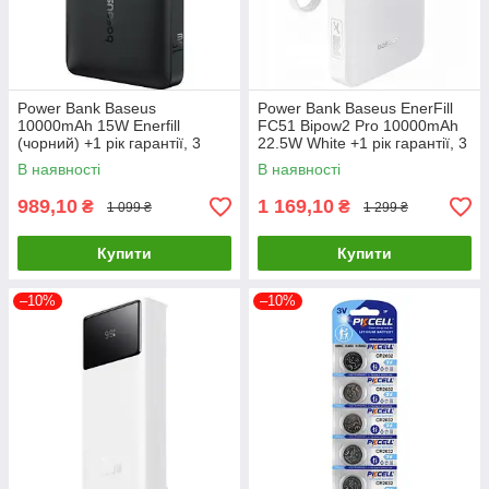
Power Bank Baseus
Power Bank Baseus EnerFill
10000mAh 15W Enerfill
FC51 Bipow2 Pro 10000mAh
(чорний) +1 рік гарантії, 3
22.5W White +1 рік гарантії, 3
порти, літій-полімерний
порти, літій-полімерний
В наявності
В наявності
акумулятор
акумулятор
989,10
1 169,10
₴
₴
1 099 ₴
1 299 ₴
Купити
Купити
–10%
–10%