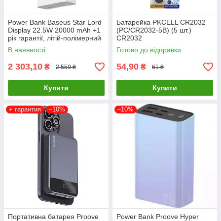
Power Bank Baseus Star Lord
Батарейка PKCELL CR2032
Display 22.5W 20000 mAh +1
(PC/CR2032-5B) (5 шт.)
рік гарантії, літій-полімерний
CR2032
акумулятор
В наявності
Готово до відправки
2 303,10
54,90
₴
₴
2 559 ₴
61 ₴
Купити
Купити
+ гарантия
–10%
–10%
Портативна батарея Proove
Power Bank Proove Hyper