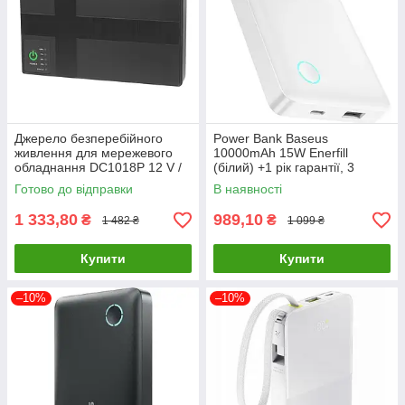
Джерело безперебійного
Power Bank Baseus
живлення для мережевого
10000mAh 15W Enerfill
обладнання DC1018P 12 V /
(білий) +1 рік гарантії, 3
9 V / 5 V 10400 mAh чорний
порти, літій-полімерний
Готово до відправки
В наявності
акумулятор
1 333,80
989,10
₴
₴
1 482 ₴
1 099 ₴
Купити
Купити
–10%
–10%