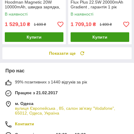
Hoodman Magnetic 20W
Flux Plus 22.5W 20000mAh
10000mAh, швидка зарядка,
Gradient , гарантія 1 рік
LED-дисплей, 1 рік гарантії
В наявності
В наявності
1 529,10
1 709,10
₴
₴
1 699 ₴
1 899 ₴
Купити
Купити
Показати ще
Про нас
99% позитивних з 1440 відгуків за рік
Працює з 21.02.2017
м. Одеса
вулиця Європейська , 85, салон зв'язку "Vodafone",
65012, Одеса, Україна
Контакти