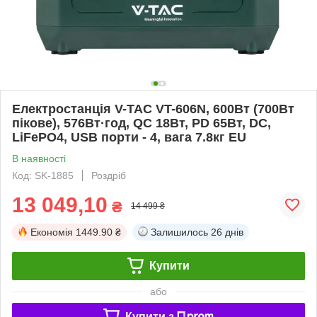
Електростанція V-TAC VT-606N, 600Вт (700Вт
пікове), 576Вт·год, QC 18Вт, PD 65Вт, DC,
LiFePO4, USB порти - 4, вага 7.8кг EU
В наявності
Код: SK-1885
Роздріб
13 049,10
₴
14 499 ₴
Економія
1449.90 ₴
Залишилось
26 днів
Купити
або
Купити з