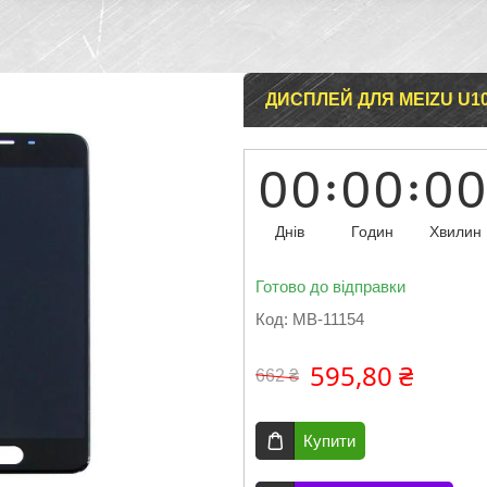
ДИСПЛЕЙ ДЛЯ MEIZU U1
0
0
0
0
0
0
Днів
Годин
Хвилин
Готово до відправки
Код:
MB-11154
595,80 ₴
662 ₴
Купити