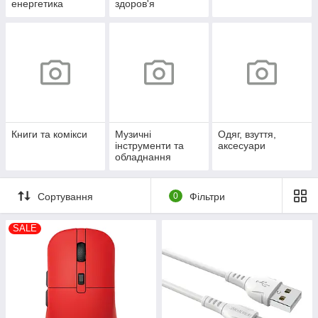
енергетика
здоров'я
Книги та комікси
Музичні
Одяг, взуття,
інструменти та
аксесуари
обладнання
Сортування
0
Фільтри
SALE