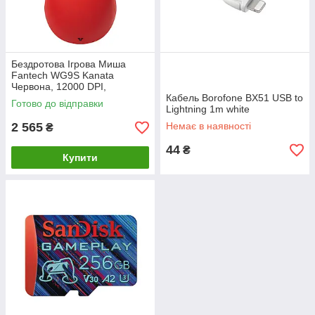
Бездротова Ігрова Миша
Fantech WG9S Kanata
Червона, 12000 DPI,
бездротова, для ігор та офісу
Кабель Borofone BX51 USB to
Готово до відправки
Lightning 1m white
2 565
Немає в наявності
₴
44
₴
Купити