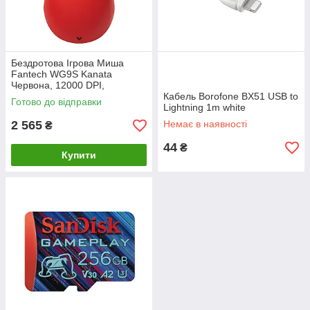
Бездротова Ігрова Миша
Fantech WG9S Kanata
Червона, 12000 DPI,
бездротова, для ігор та офісу
Кабель Borofone BX51 USB to
Готово до відправки
Lightning 1m white
2 565
Немає в наявності
₴
44
₴
Купити