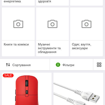
енергетика
здоров'я
Книги та комікси
Музичні
Одяг, взуття,
інструменти та
аксесуари
обладнання
Сортування
0
Фільтри
SALE