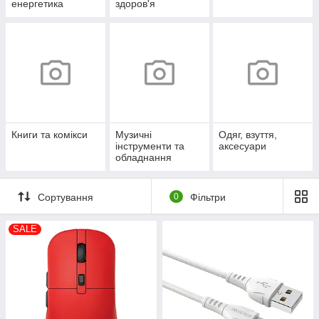
енергетика
здоров'я
Книги та комікси
Музичні
Одяг, взуття,
інструменти та
аксесуари
обладнання
Сортування
0
Фільтри
SALE