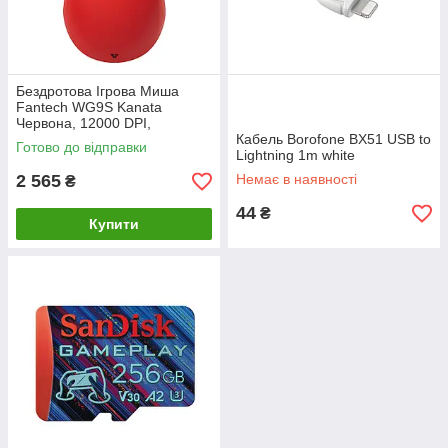
Бездротова Ігрова Миша
Fantech WG9S Kanata
Червона, 12000 DPI,
бездротова, для ігор та офісу
Кабель Borofone BX51 USB to
Готово до відправки
Lightning 1m white
2 565
Немає в наявності
₴
44
₴
Купити