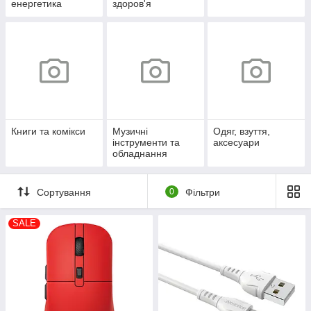
енергетика
здоров'я
Книги та комікси
Музичні
Одяг, взуття,
інструменти та
аксесуари
обладнання
Сортування
0
Фільтри
SALE