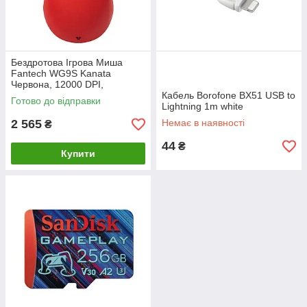
Бездротова Ігрова Миша
Fantech WG9S Kanata
Червона, 12000 DPI,
бездротова, для ігор та офісу
Кабель Borofone BX51 USB to
Готово до відправки
Lightning 1m white
2 565
Немає в наявності
₴
44
₴
Купити